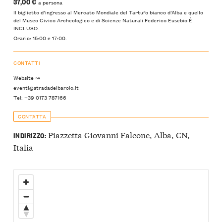
37,00 €
a persona
Il biglietto d’ingresso al Mercato Mondiale del Tartufo bianco d’Alba e quello
del Museo Civico Archeologico e di Scienze Naturali Federico Eusebio È
INCLUSO.
Orario: 15:00 e 17:00.
CONTATTI
Website ↝
eventi@stradadelbarolo.it
Tel: +39 0173 787166
CONTATTA
Piazzetta Giovanni Falcone, Alba, CN,
INDIRIZZO:
Italia