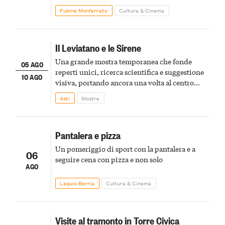
Fubine Monferrato
Cultura & Cinema
Il Leviatano e le Sirene
Una grande mostra temporanea che fonde
05 AGO
reperti unici, ricerca scientifica e suggestione
10 AGO
visiva, portando ancora una volta al centro
della scena le meraviglie del passato astigiano
Asti
Mostre
Pantalera e pizza
Un pomeriggio di sport con la pantalera e a
06
seguire cena con pizza e non solo
AGO
Lequio Berria
Cultura & Cinema
Visite al tramonto in Torre Civica