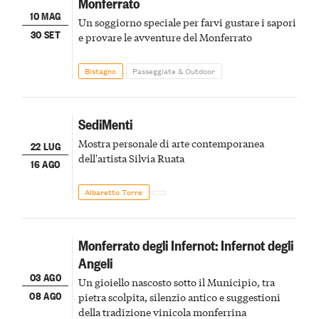
Monferrato
10 MAG
Un soggiorno speciale per farvi gustare i sapori
30 SET
e provare le avventure del Monferrato
Bistagno
Passeggiate & Outdoor
SediMenti
Mostra personale di arte contemporanea
22 LUG
dell'artista Silvia Ruata
16 AGO
Albaretto Torre
Monferrato degli Infernot: Infernot degli
Angeli
03 AGO
Un gioiello nascosto sotto il Municipio, tra
08 AGO
pietra scolpita, silenzio antico e suggestioni
della tradizione vinicola monferrina