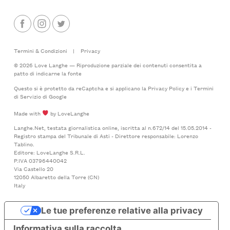
Termini & Condizioni
|
Privacy
© 2026 Love Langhe — Riproduzione parziale dei contenuti consentita a
patto di indicarne la fonte
Questo si è protetto da reCaptcha e si applicano la
Privacy Policy
e i
Termini
di Servizio
di Google
Made with
by LoveLanghe
Langhe.Net, testata giornalistica online, iscritta al n.672/14 del 15.05.2014 -
Registro stampa del Tribunale di Asti - Direttore responsabile: Lorenzo
Tablino.
Editore: LoveLanghe S.R.L.
P.IVA 03796440042
Via Castello 20
12050 Albaretto della Torre (CN)
Italy
Le tue preferenze relative alla privacy
Informativa sulla raccolta