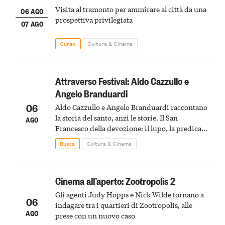
Visita al tramonto per ammirare al città da una
06 AGO
prospettiva privilegiata
07 AGO
Cuneo
Cultura & Cinema
Attraverso Festival: Aldo Cazzullo e
Angelo Branduardi
06
Aldo Cazzullo e Angelo Branduardi raccontano
la storia del santo, anzi le storie. Il San
AGO
Francesco della devozione: il lupo, la predica
agli uccelli, le stimmate
Busca
Cultura & Cinema
Cinema all’aperto: Zootropolis 2
Gli agenti Judy Hopps e Nick Wilde tornano a
06
indagare tra i quartieri di Zootropolis, alle
AGO
prese con un nuovo caso