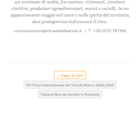
un centinaio di realtà
, fra cantine, ristoranti, strutture
ricettive, produttori agroalimentari, musei e castelli, in un
appassionante viaggio nel cuore e nello spirito del territorio,
dove protagonista indiscusso è il vino..
comunicazione@stradadelbarolo.it
|
T: +39 0173 787166
← Sagre & Fiere
95° Fiera Internazionale del Tartufo Bianco d'Alba 2025
Tutte le fiere del tartufo in Piemonte