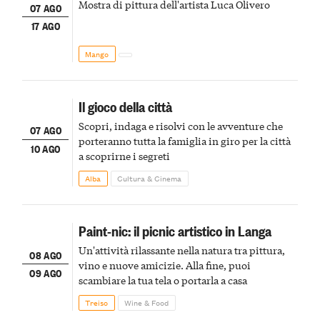
Mostra di pittura dell'artista Luca Olivero
07 AGO
17 AGO
Mango
Il gioco della città
Scopri, indaga e risolvi con le avventure che
07 AGO
porteranno tutta la famiglia in giro per la città
10 AGO
a scoprirne i segreti
Alba
Cultura & Cinema
Paint-nic: il picnic artistico in Langa
Un'attività rilassante nella natura tra pittura,
08 AGO
vino e nuove amicizie. Alla fine, puoi
09 AGO
scambiare la tua tela o portarla a casa
Treiso
Wine & Food