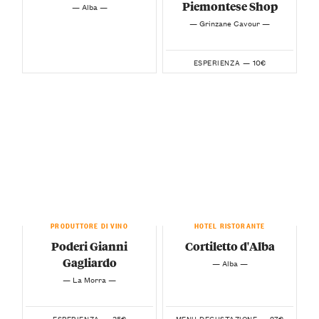
Piemontese Shop
— Alba —
— Grinzane Cavour —
10€
ESPERIENZA —
PRODUTTORE DI VINO
HOTEL RISTORANTE
Poderi Gianni
Cortiletto d'Alba
Gagliardo
— Alba —
— La Morra —
35€
27€
ESPERIENZA —
MENU DEGUSTAZIONE —