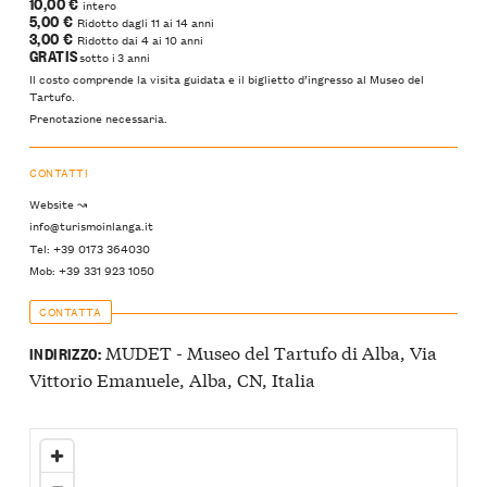
10,00 €
intero
5,00 €
Ridotto dagli 11 ai 14 anni
3,00 €
Ridotto dai 4 ai 10 anni
GRATIS
sotto i 3 anni
Il costo comprende la visita guidata e il biglietto d’ingresso al Museo del
Tartufo.
Prenotazione necessaria.
CONTATTI
Website ↝
info@turismoinlanga.it
Tel: +39 0173 364030
Mob: +39 331 923 1050
CONTATTA
MUDET - Museo del Tartufo di Alba, Via
INDIRIZZO:
Vittorio Emanuele, Alba, CN, Italia