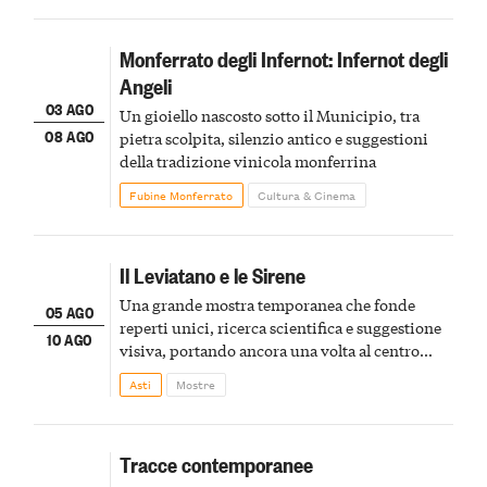
Monferrato degli Infernot: Infernot degli
Angeli
03 AGO
Un gioiello nascosto sotto il Municipio, tra
08 AGO
pietra scolpita, silenzio antico e suggestioni
della tradizione vinicola monferrina
Fubine Monferrato
Cultura & Cinema
Il Leviatano e le Sirene
Una grande mostra temporanea che fonde
05 AGO
reperti unici, ricerca scientifica e suggestione
10 AGO
visiva, portando ancora una volta al centro
della scena le meraviglie del passato astigiano
Asti
Mostre
Tracce contemporanee