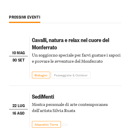
PROSSIMI EVENTI
Cavalli, natura e relax nel cuore del
Monferrato
10 MAG
Un soggiorno speciale per farvi gustare i sapori
30 SET
e provare le avventure del Monferrato
Bistagno
Passeggiate & Outdoor
SediMenti
Mostra personale di arte contemporanea
22 LUG
dell'artista Silvia Ruata
16 AGO
Albaretto Torre