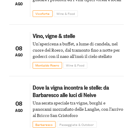
AGO
Vicoforte
Wine & Food
Vino, vigne & stelle
Un'apericena a buffet, a lume di candela, nel
08
cuore del Roero, dal tramonto fino a notte per
AGO
goderci con il naso all'insù il cielo stellato
Montaldo Roero
Wine & Food
Dove la vigna incontra le stelle: da
Barbaresco alle luci di Neive
08
Una serata speciale tra vigne, borghi e
panorami mozzafiato delle Langhe, con l’arrivo
AGO
al Bricco San Cristoforo
Barbaresco
Passeggiate & Outdoor