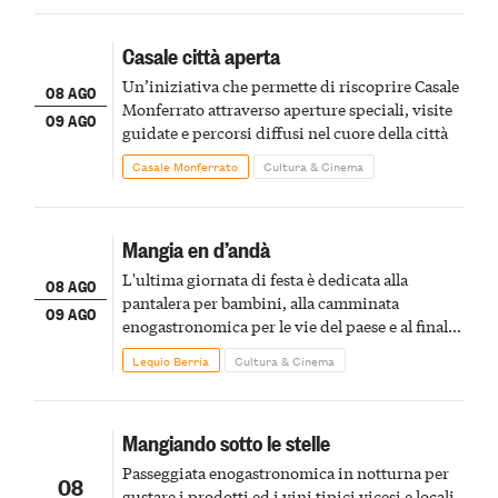
Casale città aperta
Un’iniziativa che permette di riscoprire Casale
08 AGO
Monferrato attraverso aperture speciali, visite
09 AGO
guidate e percorsi diffusi nel cuore della città
Casale Monferrato
Cultura & Cinema
Mangia en d’andà
L'ultima giornata di festa è dedicata alla
08 AGO
pantalera per bambini, alla camminata
09 AGO
enogastronomica per le vie del paese e al finale
pirotecnico
Lequio Berria
Cultura & Cinema
Mangiando sotto le stelle
Passeggiata enogastronomica in notturna per
08
gustare i prodotti ed i vini tipici vicesi e locali