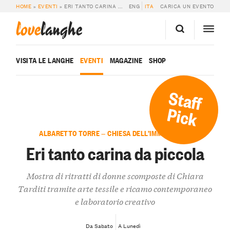
HOME
»
EVENTI
»
ERI TANTO CARINA DA PICCOLA
ENG
ITA
CARICA UN EVENTO
love
langhe
VISITA LE LANGHE
EVENTI
MAGAZINE
SHOP
Staff
Pick
ALBARETTO TORRE — CHIESA DELL’IMMACOLATA
Eri tanto carina da piccola
Mostra di ritratti di donne scomposte di Chiara
Tarditi tramite arte tessile e ricamo contemporaneo
e laboratorio creativo
Da Sabato
A Lunedì