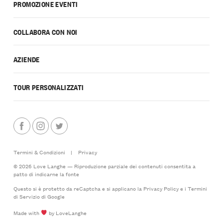
PROMOZIONE EVENTI
COLLABORA CON NOI
AZIENDE
TOUR PERSONALIZZATI
Termini & Condizioni
|
Privacy
© 2026 Love Langhe — Riproduzione parziale dei contenuti consentita a
patto di indicarne la fonte
Questo si è protetto da reCaptcha e si applicano la
Privacy Policy
e i
Termini
di Servizio
di Google
Made with
by LoveLanghe