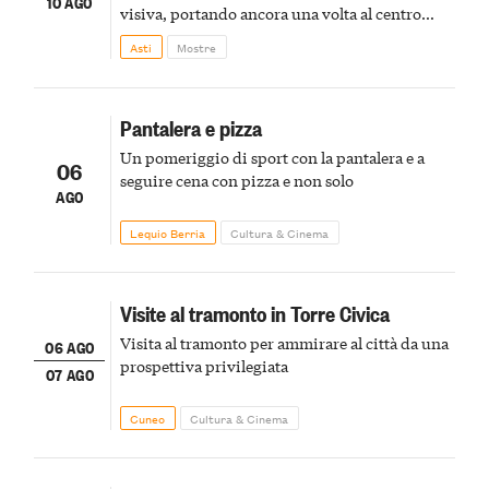
10 AGO
visiva, portando ancora una volta al centro
della scena le meraviglie del passato astigiano
Asti
Mostre
Pantalera e pizza
Un pomeriggio di sport con la pantalera e a
06
seguire cena con pizza e non solo
AGO
Lequio Berria
Cultura & Cinema
Visite al tramonto in Torre Civica
Visita al tramonto per ammirare al città da una
06 AGO
prospettiva privilegiata
07 AGO
Cuneo
Cultura & Cinema