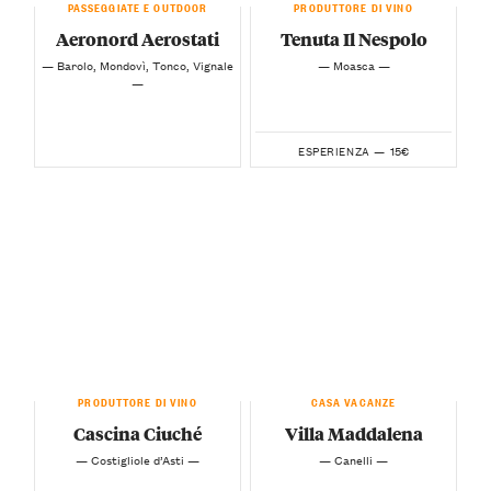
PASSEGGIATE E OUTDOOR
PRODUTTORE DI VINO
Aeronord Aerostati
Tenuta Il Nespolo
— Barolo, Mondovì, Tonco, Vignale
— Moasca —
—
15€
ESPERIENZA —
PRODUTTORE DI VINO
CASA VACANZE
Cascina Ciuché
Villa Maddalena
— Costigliole d’Asti —
— Canelli —