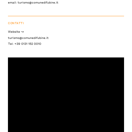
email: turismo@comunedifubine.it
CONTATTI
Website ↝
turismo@comunedifubine.it
Tel: +39 0131 152 0010