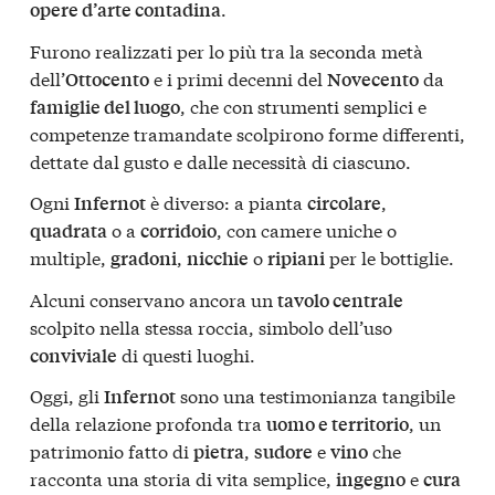
.
opere d’arte contadina
Furono realizzati per lo più tra la seconda metà
dell’
e i primi decenni del
da
Ottocento
Novecento
, che con strumenti semplici e
famiglie del luogo
competenze tramandate scolpirono forme differenti,
dettate dal gusto e dalle necessità di ciascuno.
Ogni
è diverso: a pianta
,
Infernot
circolare
o a
, con camere uniche o
quadrata
corridoio
multiple,
,
o
per le bottiglie.
gradoni
nicchie
ripiani
Alcuni conservano ancora un
tavolo centrale
scolpito nella stessa roccia, simbolo dell’uso
di questi luoghi.
conviviale
Oggi, gli
sono una testimonianza tangibile
Infernot
della relazione profonda tra
, un
uomo e territorio
patrimonio fatto di
,
e
che
pietra
sudore
vino
racconta una storia di vita semplice,
e
ingegno
cura