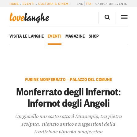
HOME
»
EVENTI
»
CULTURA & CINEMA
»
MONFERRATO DEGLI INFERNOT: INFER
ENG
ITA
CARICA UN EVENTO
love
langhe
VISITA LE LANGHE
EVENTI
MAGAZINE
SHOP
FUBINE MONFERRATO — PALAZZO DEL COMUNE
Monferrato degli Infernot:
Infernot degli Angeli
Un gioiello nascosto sotto il Municipio, tra pietra
scolpita, silenzio antico e suggestioni della
tradizione vinicola monferrina