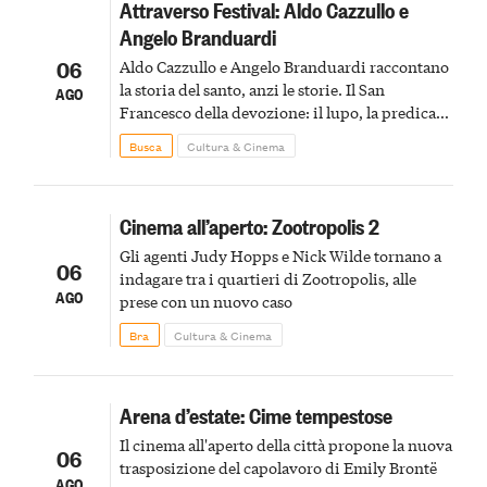
Attraverso Festival: Aldo Cazzullo e
Angelo Branduardi
06
Aldo Cazzullo e Angelo Branduardi raccontano
la storia del santo, anzi le storie. Il San
AGO
Francesco della devozione: il lupo, la predica
agli uccelli, le stimmate
Busca
Cultura & Cinema
Cinema all’aperto: Zootropolis 2
Gli agenti Judy Hopps e Nick Wilde tornano a
06
indagare tra i quartieri di Zootropolis, alle
AGO
prese con un nuovo caso
Bra
Cultura & Cinema
Arena d’estate: Cime tempestose
Il cinema all'aperto della città propone la nuova
06
trasposizione del capolavoro di Emily Brontë
AGO