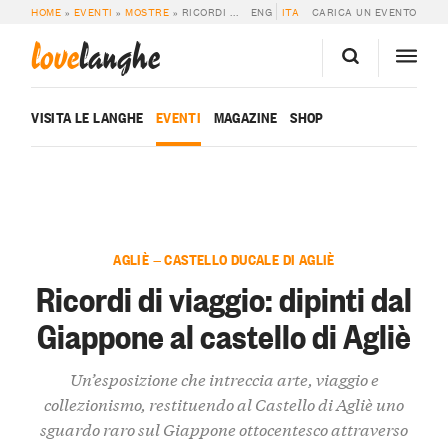
HOME
»
EVENTI
»
MOSTRE
»
RICORDI DI VIAGGIO: DIPINTI DAL GIAPPONE AL CASTELLO DI AGLIÈ
ENG
ITA
CARICA UN EVENTO
love
langhe
VISITA LE LANGHE
EVENTI
MAGAZINE
SHOP
AGLIÈ — CASTELLO DUCALE DI AGLIÈ
Ricordi di viaggio: dipinti dal
Giappone al castello di Agliè
Un’esposizione che intreccia arte, viaggio e
collezionismo, restituendo al Castello di Agliè uno
sguardo raro sul Giappone ottocentesco attraverso