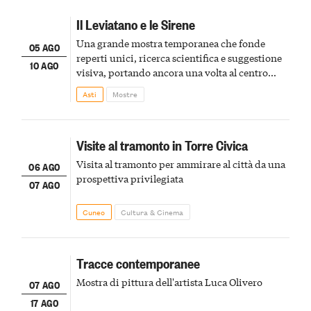
Il Leviatano e le Sirene
Una grande mostra temporanea che fonde
05 AGO
reperti unici, ricerca scientifica e suggestione
10 AGO
visiva, portando ancora una volta al centro
della scena le meraviglie del passato astigiano
Asti
Mostre
Visite al tramonto in Torre Civica
Visita al tramonto per ammirare al città da una
06 AGO
prospettiva privilegiata
07 AGO
Cuneo
Cultura & Cinema
Tracce contemporanee
Mostra di pittura dell'artista Luca Olivero
07 AGO
17 AGO