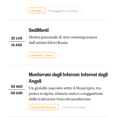
Bistagno
Passeggiate & Outdoor
SediMenti
Mostra personale di arte contemporanea
22 LUG
dell'artista Silvia Ruata
16 AGO
Albaretto Torre
Monferrato degli Infernot: Infernot degli
Angeli
03 AGO
Un gioiello nascosto sotto il Municipio, tra
08 AGO
pietra scolpita, silenzio antico e suggestioni
della tradizione vinicola monferrina
Fubine Monferrato
Cultura & Cinema