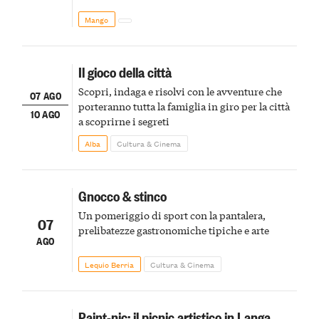
Mango
Il gioco della città
Scopri, indaga e risolvi con le avventure che
07 AGO
porteranno tutta la famiglia in giro per la città
10 AGO
a scoprirne i segreti
Alba
Cultura & Cinema
Gnocco & stinco
Un pomeriggio di sport con la pantalera,
07
prelibatezze gastronomiche tipiche e arte
AGO
Lequio Berria
Cultura & Cinema
Paint-nic: il picnic artistico in Langa