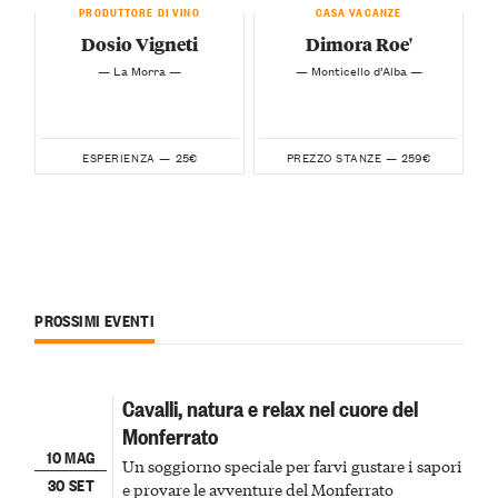
PRODUTTORE DI VINO
CASA VACANZE
Dosio Vigneti
Dimora Roe'
— La Morra —
— Monticello d’Alba —
25€
259€
ESPERIENZA —
PREZZO STANZE —
PROSSIMI EVENTI
Cavalli, natura e relax nel cuore del
Monferrato
10 MAG
Un soggiorno speciale per farvi gustare i sapori
30 SET
e provare le avventure del Monferrato