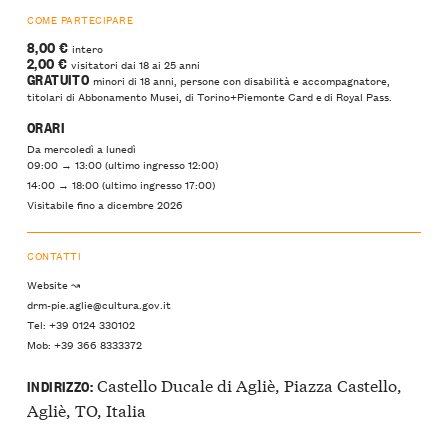
COME PARTECIPARE
8,00 €
intero
2,00 €
visitatori dai 18 ai 25 anni
GRATUITO
minori di 18 anni, persone con disabilità e accompagnatore,
titolari di Abbonamento Musei, di Torino+Piemonte Card e di Royal Pass.
ORARI
Da mercoledì a lunedì
09:00 → 13:00 (ultimo ingresso 12:00)
14:00 → 18:00 (ultimo ingresso 17:00)
Visitabile fino a dicembre 2026
CONTATTI
Website ↝
drm-pie.aglie@cultura.gov.it
Tel: +39 0124 330102
Mob: +39 366 8333372
Castello Ducale di Agliè, Piazza Castello,
INDIRIZZO:
Agliè, TO, Italia