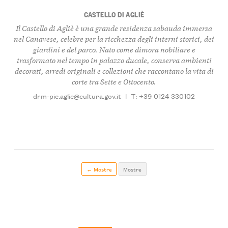
CASTELLO DI AGLIÈ
Il Castello di Agliè è una grande residenza sabauda immersa
nel Canavese, celebre per la ricchezza degli interni storici, dei
giardini e del parco. Nato come dimora nobiliare e
trasformato nel tempo in palazzo ducale, conserva ambienti
decorati, arredi originali e collezioni che raccontano la vita di
corte tra Sette e Ottocento.
drm-pie.aglie@cultura.gov.it
|
T: +39 0124 330102
← Mostre
Mostre