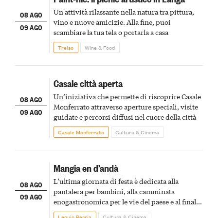
Un'attività rilassante nella natura tra pittura,
08 AGO
vino e nuove amicizie. Alla fine, puoi
09 AGO
scambiare la tua tela o portarla a casa
Treiso
Wine & Food
Casale città aperta
Un’iniziativa che permette di riscoprire Casale
08 AGO
Monferrato attraverso aperture speciali, visite
09 AGO
guidate e percorsi diffusi nel cuore della città
Casale Monferrato
Cultura & Cinema
Mangia en d’andà
L'ultima giornata di festa è dedicata alla
08 AGO
pantalera per bambini, alla camminata
09 AGO
enogastronomica per le vie del paese e al finale
pirotecnico
Lequio Berria
Cultura & Cinema