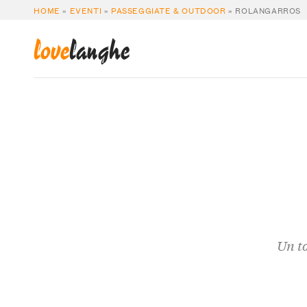
HOME
»
EVENTI
»
PASSEGGIATE & OUTDOOR
»
ROLANGARROS
love
langhe
Un to