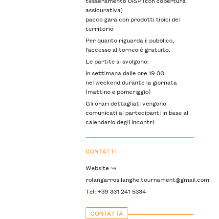
tesseramento
UISP
(con copertura
assicurativa)
pacco gara con prodotti tipici del
territorio
Per quanto riguarda il pubblico,
l’accesso al torneo è gratuito.
Le partite si svolgono:
in settimana dalle ore 19:00
nel weekend durante la giornata
(mattino e pomeriggio)
Gli orari dettagliati vengono
comunicati ai partecipanti in base al
calendario degli incontri.
CONTATTI
Website ↝
rolangarros.langhe.tournament@gmail.com
Tel: +39 331 241 5334
CONTATTA