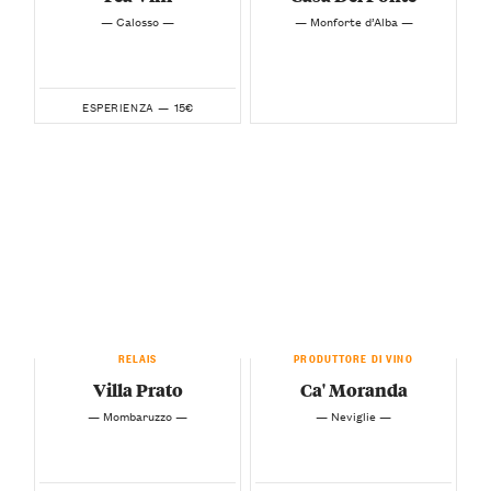
— Calosso —
— Monforte d’Alba —
15€
ESPERIENZA —
RELAIS
PRODUTTORE DI VINO
Villa Prato
Ca' Moranda
— Mombaruzzo —
— Neviglie —