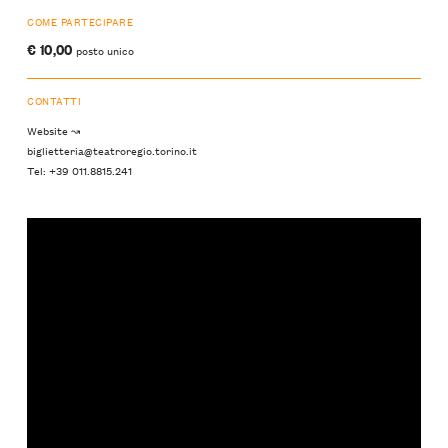
COME PARTECIPARE
€ 10,00
posto unico
CONTATTI
Website ↝
biglietteria@teatroregio.torino.it
Tel: +39 011.8815.241