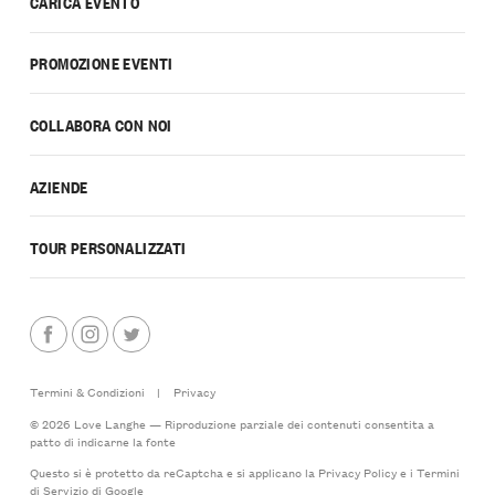
CARICA EVENTO
PROMOZIONE EVENTI
COLLABORA CON NOI
AZIENDE
TOUR PERSONALIZZATI
Termini & Condizioni
|
Privacy
© 2026 Love Langhe — Riproduzione parziale dei contenuti consentita a
patto di indicarne la fonte
Questo si è protetto da reCaptcha e si applicano la
Privacy Policy
e i
Termini
di Servizio
di Google