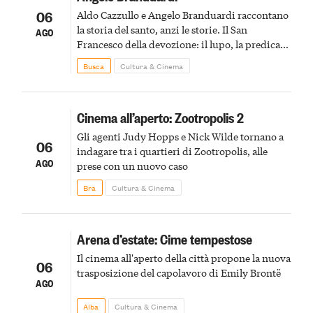
06
Aldo Cazzullo e Angelo Branduardi raccontano
la storia del santo, anzi le storie. Il San
AGO
Francesco della devozione: il lupo, la predica
agli uccelli, le stimmate
Busca
Cultura & Cinema
Cinema all’aperto: Zootropolis 2
Gli agenti Judy Hopps e Nick Wilde tornano a
06
indagare tra i quartieri di Zootropolis, alle
AGO
prese con un nuovo caso
Bra
Cultura & Cinema
Arena d’estate: Cime tempestose
Il cinema all'aperto della città propone la nuova
06
trasposizione del capolavoro di Emily Brontë
AGO
Alba
Cultura & Cinema