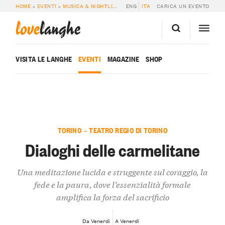
HOME
»
EVENTI
»
MUSICA & NIGHTLIFE
»
DIALOGHI DELLE CARMELITANE
ENG
ITA
CARICA UN EVENTO
love
langhe
VISITA LE LANGHE
EVENTI
MAGAZINE
SHOP
TORINO — TEATRO REGIO DI TORINO
Dialoghi delle carmelitane
Una meditazione lucida e struggente sul coraggio, la
fede e la paura, dove l’essenzialità formale
amplifica la forza del sacrificio
Da Venerdì
A Venerdì