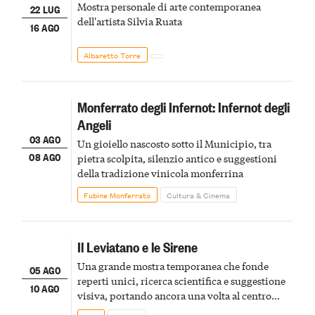
Mostra personale di arte contemporanea
22 LUG
dell'artista Silvia Ruata
16 AGO
Albaretto Torre
Monferrato degli Infernot: Infernot degli
Angeli
03 AGO
Un gioiello nascosto sotto il Municipio, tra
08 AGO
pietra scolpita, silenzio antico e suggestioni
della tradizione vinicola monferrina
Fubine Monferrato
Cultura & Cinema
Il Leviatano e le Sirene
Una grande mostra temporanea che fonde
05 AGO
reperti unici, ricerca scientifica e suggestione
10 AGO
visiva, portando ancora una volta al centro
della scena le meraviglie del passato astigiano