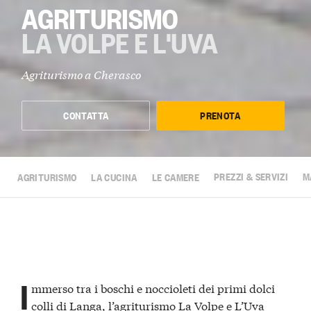
AGRITURISMO
LA VOLPE E L'UVA
Agriturismo a
Cherasco
CONTATTA
PRENOTA
AGRITURISMO
LA CUCINA
LE CAMERE
PREZZI & SERVIZI
M
I
mmerso tra i boschi e noccioleti dei primi dolci
colli di Langa, l’agriturismo La Volpe e L’Uva