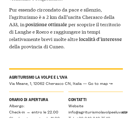
Pur essendo circondato da pace e silenzio,
l’agriturismo è a 2 km dall’uscita Cherasco della
A33, in
per scoprire il territorio
posizione ottimale
di Langhe e Roero e raggiungere in tempi
relativamente brevi molte altre
località d’interesse
della provincia di Cuneo.
AGRITURISMO LA VOLPE E L'UVA
Via Meane, 1, 12062 Cherasco CN, Italia — Go to map ↝
ORARIO DI APERTURA
CONTATTI
Albergo:
Website
Check-in → entro le 22.00
info@agriturismolavolpeeluva.it
Check-out → entro le 11.00
Tel: +39 349 348 7549
Ristorante: