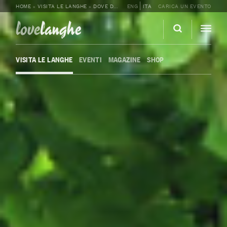
HOME
»
VISITA LE LANGHE
»
DOVE DORMIRE
ENG
»
AGRITURISMO LA VOLPE E L’UV
ITA
CARICA UN EVENTO
love
langhe
VISITA LE LANGHE
EVENTI
MAGAZINE
SHOP