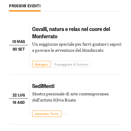
PROSSIMI EVENTI
Cavalli, natura e relax nel cuore del
Monferrato
10 MAG
Un soggiorno speciale per farvi gustare i sapori
30 SET
e provare le avventure del Monferrato
Bistagno
Passeggiate & Outdoor
SediMenti
Mostra personale di arte contemporanea
22 LUG
dell'artista Silvia Ruata
16 AGO
Albaretto Torre