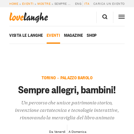
HOME
»
EVENTI
»
MOSTRE
»
SEMPRE ALLEGRI, BAMBINI!
ENG
ITA
CARICA UN EVENTO
love
langhe
VISITA LE LANGHE
EVENTI
MAGAZINE
SHOP
TORINO — PALAZZO BAROLO
Sempre allegri, bambini!
Un percorso che unisce patrimonio storico,
invenzione cartotecnica e tecnologie interattive,
rinnovando la meraviglia del libro animato
Da Venerdì
A Domenica