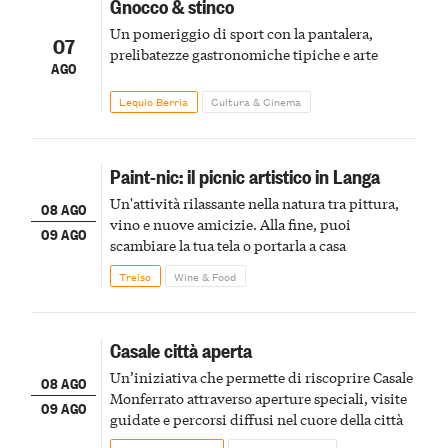
Gnocco & stinco
Un pomeriggio di sport con la pantalera,
07
prelibatezze gastronomiche tipiche e arte
AGO
Lequio Berria
Cultura & Cinema
Paint-nic: il picnic artistico in Langa
Un'attività rilassante nella natura tra pittura,
08 AGO
vino e nuove amicizie. Alla fine, puoi
09 AGO
scambiare la tua tela o portarla a casa
Treiso
Wine & Food
Casale città aperta
Un’iniziativa che permette di riscoprire Casale
08 AGO
Monferrato attraverso aperture speciali, visite
09 AGO
guidate e percorsi diffusi nel cuore della città