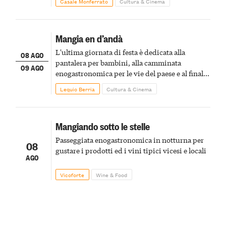
Casale Monferrato
Cultura & Cinema
Mangia en d’andà
L'ultima giornata di festa è dedicata alla
08 AGO
pantalera per bambini, alla camminata
09 AGO
enogastronomica per le vie del paese e al finale
pirotecnico
Lequio Berria
Cultura & Cinema
Mangiando sotto le stelle
Passeggiata enogastronomica in notturna per
08
gustare i prodotti ed i vini tipici vicesi e locali
AGO
Vicoforte
Wine & Food