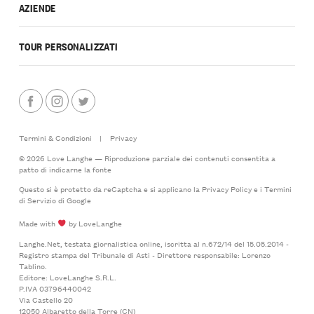
AZIENDE
TOUR PERSONALIZZATI
Termini & Condizioni
|
Privacy
© 2026 Love Langhe — Riproduzione parziale dei contenuti consentita a
patto di indicarne la fonte
Questo si è protetto da reCaptcha e si applicano la
Privacy Policy
e i
Termini
di Servizio
di Google
Made with
by LoveLanghe
Langhe.Net, testata giornalistica online, iscritta al n.672/14 del 15.05.2014 -
Registro stampa del Tribunale di Asti - Direttore responsabile: Lorenzo
Tablino.
Editore: LoveLanghe S.R.L.
P.IVA 03796440042
Via Castello 20
12050 Albaretto della Torre (CN)