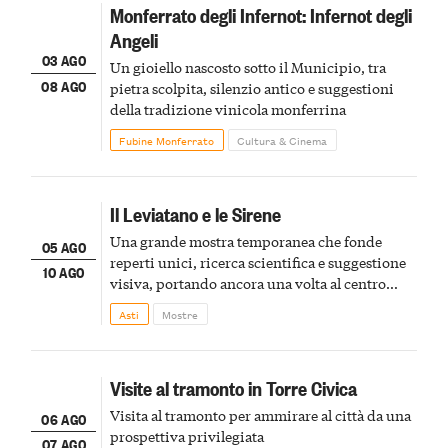
Monferrato degli Infernot: Infernot degli
Angeli
03 AGO
Un gioiello nascosto sotto il Municipio, tra
08 AGO
pietra scolpita, silenzio antico e suggestioni
della tradizione vinicola monferrina
Fubine Monferrato
Cultura & Cinema
Il Leviatano e le Sirene
Una grande mostra temporanea che fonde
05 AGO
reperti unici, ricerca scientifica e suggestione
10 AGO
visiva, portando ancora una volta al centro
della scena le meraviglie del passato astigiano
Asti
Mostre
Visite al tramonto in Torre Civica
Visita al tramonto per ammirare al città da una
06 AGO
prospettiva privilegiata
07 AGO