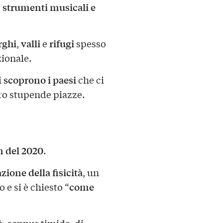
, strumenti musicali e
rghi
valli
rifugi
,
e
spesso
zionale.
scoprono i paesi
i
che ci
ro stupende piazze.
 del 2020
.
zione della fisicità
, un
come
 e si è chiesto “
tà, seppur timida, di