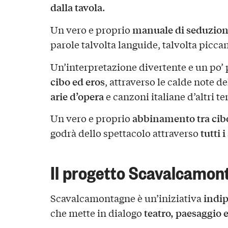
dalla tavola
.
manuale di seduzio
Un vero e proprio
parole talvolta languide, talvolta piccant
Un’interpretazione divertente e un po’ 
cibo ed eros
, attraverso le calde note de
arie d’opera
e canzoni italiane d’altri t
abbinamento tra cibo
Un vero e proprio
tutti i
godrà dello spettacolo attraverso
Il progetto Scavalcamon
indip
Scavalcamontagne è un’iniziativa
teatro, paesaggio
che mette in dialogo