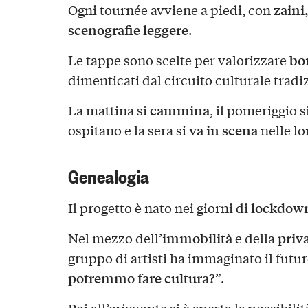
zaini
Ogni tournée avviene a piedi, con
scenografie leggere
.
bo
Le tappe sono scelte per valorizzare
dimenticati dal circuito culturale tradi
cammina
La mattina si
, il pomeriggio s
va in scena
ospitano e la sera si
nelle lo
Genealogia
lockdown
Il progetto è nato nei giorni di
immobilità
priva
Nel mezzo dell’
e della
gruppo di artisti ha immaginato il futuro
potremmo fare cultura?
”.
Poi all’orizzonte si è aperta la possibili