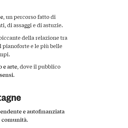
ne
, un percorso fatto di
i, di assaggi e di astuzie.
piccante della relazione tra
l pianoforte e le più belle
empi.
 e arte
, dove il pubblico
 sensi
.
tagne
endente e autofinanziata
 e comunità
.