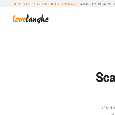
HOME
»
EVENTI
»
CULTURA & CINEMA
»
SCAVALCAMONTAGNE: R
love
langhe
Sca
Torna 
sed