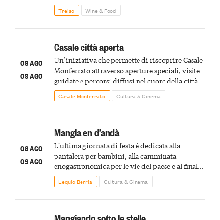
Treiso
Wine & Food
Casale città aperta
Un’iniziativa che permette di riscoprire Casale
08 AGO
Monferrato attraverso aperture speciali, visite
09 AGO
guidate e percorsi diffusi nel cuore della città
Casale Monferrato
Cultura & Cinema
Mangia en d’andà
L'ultima giornata di festa è dedicata alla
08 AGO
pantalera per bambini, alla camminata
09 AGO
enogastronomica per le vie del paese e al finale
pirotecnico
Lequio Berria
Cultura & Cinema
Mangiando sotto le stelle