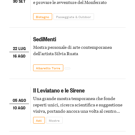
30 SET
e provare le avventure del Monferrato
Bistagno
Passeggiate & Outdoor
SediMenti
Mostra personale di arte contemporanea
22 LUG
dell'artista Silvia Ruata
16 AGO
Albaretto Torre
Il Leviatano e le Sirene
Una grande mostra temporanea che fonde
05 AGO
reperti unici, ricerca scientifica e suggestione
10 AGO
visiva, portando ancora una volta al centro
della scena le meraviglie del passato astigiano
Asti
Mostre