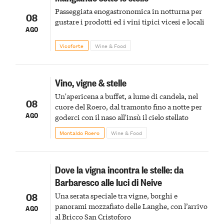
Passeggiata enogastronomica in notturna per
08
gustare i prodotti ed i vini tipici vicesi e locali
AGO
Vicoforte
Wine & Food
Vino, vigne & stelle
Un'apericena a buffet, a lume di candela, nel
08
cuore del Roero, dal tramonto fino a notte per
AGO
goderci con il naso all'insù il cielo stellato
Montaldo Roero
Wine & Food
Dove la vigna incontra le stelle: da
Barbaresco alle luci di Neive
08
Una serata speciale tra vigne, borghi e
panorami mozzafiato delle Langhe, con l’arrivo
AGO
al Bricco San Cristoforo