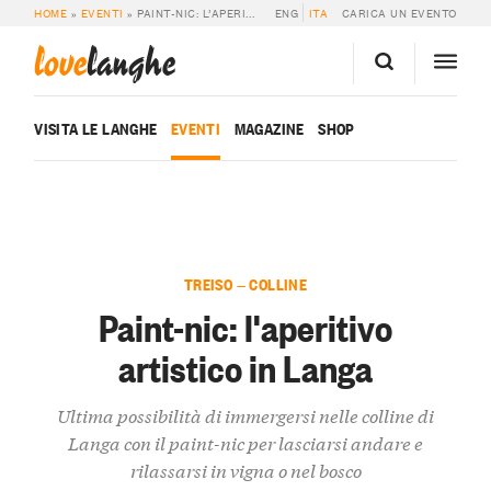
HOME
»
EVENTI
»
PAINT-NIC: L’APERITIVO ARTISTICO IN LANGA
ENG
ITA
CARICA UN EVENTO
love
langhe
VISITA LE LANGHE
EVENTI
MAGAZINE
SHOP
TREISO — COLLINE
Paint-nic: l'aperitivo
artistico in Langa
Ultima possibilità di immergersi nelle colline di
Langa con il paint-nic per lasciarsi andare e
rilassarsi in vigna o nel bosco