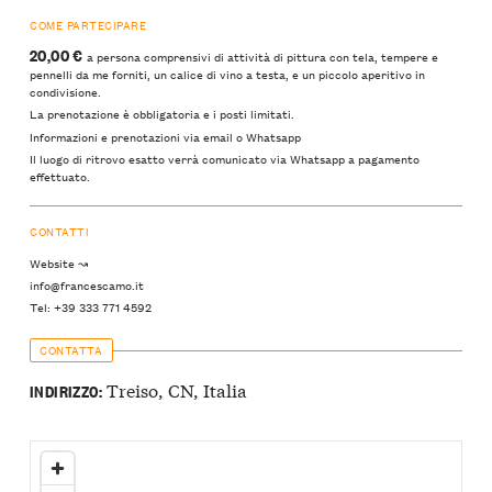
COME PARTECIPARE
20,00 €
a persona comprensivi di attività di pittura con tela, tempere e
pennelli da me forniti, un calice di vino a testa, e un piccolo aperitivo in
condivisione.
La prenotazione è obbligatoria e i posti limitati.
Informazioni e prenotazioni via email o Whatsapp
Il luogo di ritrovo esatto verrà comunicato via Whatsapp a pagamento
effettuato.
CONTATTI
Website ↝
info@francescamo.it
Tel: +39 333 771 4592
CONTATTA
Treiso, CN, Italia
INDIRIZZO: