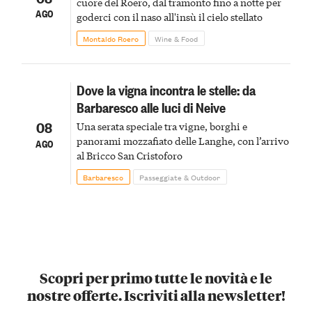
cuore del Roero, dal tramonto fino a notte per
AGO
goderci con il naso all'insù il cielo stellato
Montaldo Roero
Wine & Food
Dove la vigna incontra le stelle: da
Barbaresco alle luci di Neive
08
Una serata speciale tra vigne, borghi e
panorami mozzafiato delle Langhe, con l’arrivo
AGO
al Bricco San Cristoforo
Barbaresco
Passeggiate & Outdoor
Scopri per primo tutte le novità e le
nostre offerte. Iscriviti alla newsletter!