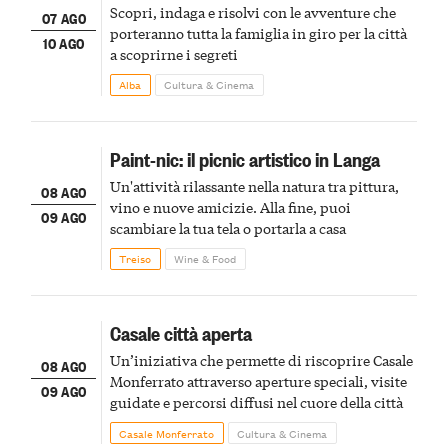
Scopri, indaga e risolvi con le avventure che
07 AGO
porteranno tutta la famiglia in giro per la città
10 AGO
a scoprirne i segreti
Alba
Cultura & Cinema
Paint-nic: il picnic artistico in Langa
Un'attività rilassante nella natura tra pittura,
08 AGO
vino e nuove amicizie. Alla fine, puoi
09 AGO
scambiare la tua tela o portarla a casa
Treiso
Wine & Food
Casale città aperta
Un’iniziativa che permette di riscoprire Casale
08 AGO
Monferrato attraverso aperture speciali, visite
09 AGO
guidate e percorsi diffusi nel cuore della città
Casale Monferrato
Cultura & Cinema