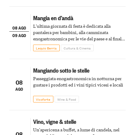
Mangia en d’andà
L'ultima giornata di festa è dedicata alla
08 AGO
pantalera per bambini, alla camminata
09 AGO
enogastronomica per le vie del paese e al finale
pirotecnico
Lequio Berria
Cultura & Cinema
Mangiando sotto le stelle
Passeggiata enogastronomica in notturna per
08
gustare i prodotti ed i vini tipici vicesi e locali
AGO
Vicoforte
Wine & Food
Vino, vigne & stelle
Un'apericena a buffet, a lume di candela, nel
08