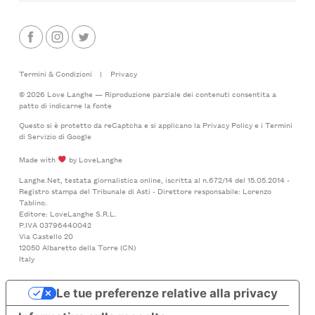
Termini & Condizioni
|
Privacy
© 2026 Love Langhe — Riproduzione parziale dei contenuti consentita a
patto di indicarne la fonte
Questo si è protetto da reCaptcha e si applicano la
Privacy Policy
e i
Termini
di Servizio
di Google
Made with
by LoveLanghe
Langhe.Net, testata giornalistica online, iscritta al n.672/14 del 15.05.2014 -
Registro stampa del Tribunale di Asti - Direttore responsabile: Lorenzo
Tablino.
Editore: LoveLanghe S.R.L.
P.IVA 03796440042
Via Castello 20
12050 Albaretto della Torre (CN)
Italy
Le tue preferenze relative alla privacy