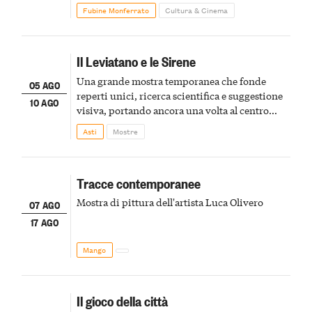
Fubine Monferrato
Cultura & Cinema
Il Leviatano e le Sirene
Una grande mostra temporanea che fonde
05 AGO
reperti unici, ricerca scientifica e suggestione
10 AGO
visiva, portando ancora una volta al centro
della scena le meraviglie del passato astigiano
Asti
Mostre
Tracce contemporanee
Mostra di pittura dell'artista Luca Olivero
07 AGO
17 AGO
Mango
Il gioco della città