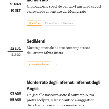
10 MAG
Un soggiorno speciale per farvi gustare i sapori
30 SET
e provare le avventure del Monferrato
Bistagno
Passeggiate & Outdoor
SediMenti
Mostra personale di arte contemporanea
22 LUG
dell'artista Silvia Ruata
16 AGO
Albaretto Torre
Monferrato degli Infernot: Infernot degli
Angeli
03 AGO
Un gioiello nascosto sotto il Municipio, tra
08 AGO
pietra scolpita, silenzio antico e suggestioni
della tradizione vinicola monferrina