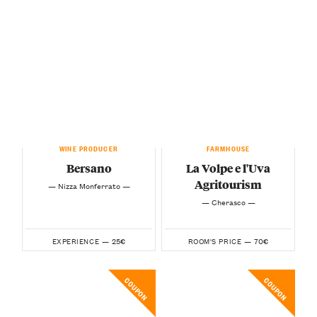
WINE PRODUCER
FARMHOUSE
Bersano
La Volpe e l'Uva
Agritourism
— Nizza Monferrato —
— Cherasco —
25€
70€
EXPERIENCE —
ROOM'S PRICE —
COUPON
COUPON