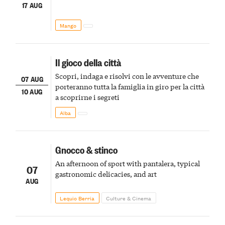
17 AUG
Mango
Il gioco della città
Scopri, indaga e risolvi con le avventure che
07 AUG
porteranno tutta la famiglia in giro per la città
10 AUG
a scoprirne i segreti
Alba
Gnocco & stinco
An afternoon of sport with pantalera, typical
07
gastronomic delicacies, and art
AUG
Lequio Berria
Culture & Cinema