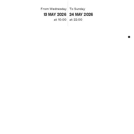
From Wednesday
To Sunday
13 MAY 2026
24 MAY 2026
at 10:00
at 22:00
❮
❯