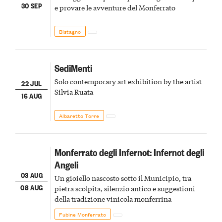
30 SEP
e provare le avventure del Monferrato
Bistagno
SediMenti
Solo contemporary art exhibition by the artist
22 JUL
Silvia Ruata
16 AUG
Albaretto Torre
Monferrato degli Infernot: Infernot degli
Angeli
03 AUG
Un gioiello nascosto sotto il Municipio, tra
08 AUG
pietra scolpita, silenzio antico e suggestioni
della tradizione vinicola monferrina
Fubine Monferrato