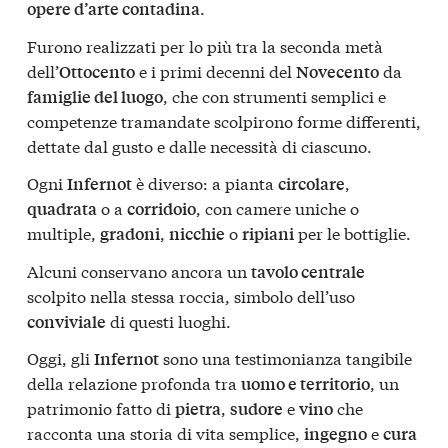
.
opere d’arte contadina
Furono realizzati per lo più tra la seconda metà
dell’
e i primi decenni del
da
Ottocento
Novecento
, che con strumenti semplici e
famiglie del luogo
competenze tramandate scolpirono forme differenti,
dettate dal gusto e dalle necessità di ciascuno.
Ogni
è diverso: a pianta
,
Infernot
circolare
o a
, con camere uniche o
quadrata
corridoio
multiple,
,
o
per le bottiglie.
gradoni
nicchie
ripiani
Alcuni conservano ancora un
tavolo centrale
scolpito nella stessa roccia, simbolo dell’uso
di questi luoghi.
conviviale
Oggi, gli
sono una testimonianza tangibile
Infernot
della relazione profonda tra
, un
uomo e territorio
patrimonio fatto di
,
e
che
pietra
sudore
vino
racconta una storia di vita semplice,
e
ingegno
cura