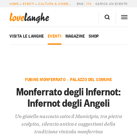
HOME
»
EVENTI
»
CULTURA & CINEMA
»
MONFERRATO DEGLI INFERNOT: INFER
ENG
ITA
CARICA UN EVENTO
love
langhe
VISITA LE LANGHE
EVENTI
MAGAZINE
SHOP
FUBINE MONFERRATO — PALAZZO DEL COMUNE
Monferrato degli Infernot:
Infernot degli Angeli
Un gioiello nascosto sotto il Municipio, tra pietra
scolpita, silenzio antico e suggestioni della
tradizione vinicola monferrina