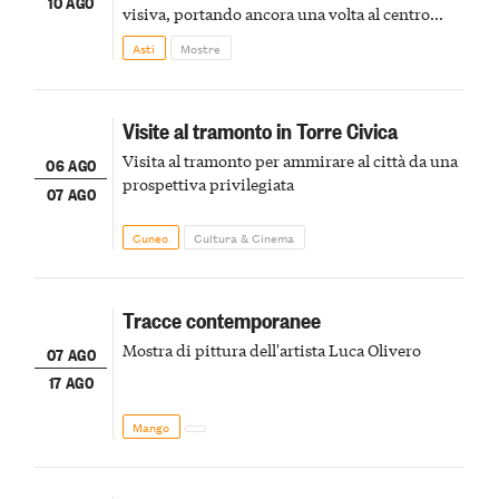
10 AGO
visiva, portando ancora una volta al centro
della scena le meraviglie del passato astigiano
Asti
Mostre
Visite al tramonto in Torre Civica
Visita al tramonto per ammirare al città da una
06 AGO
prospettiva privilegiata
07 AGO
Cuneo
Cultura & Cinema
Tracce contemporanee
Mostra di pittura dell'artista Luca Olivero
07 AGO
17 AGO
Mango