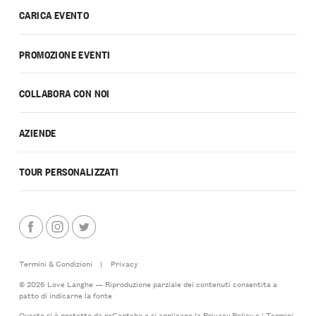
CARICA EVENTO
PROMOZIONE EVENTI
COLLABORA CON NOI
AZIENDE
TOUR PERSONALIZZATI
Termini & Condizioni
|
Privacy
© 2026 Love Langhe — Riproduzione parziale dei contenuti consentita a
patto di indicarne la fonte
Questo si è protetto da reCaptcha e si applicano la
Privacy Policy
e i
Termini