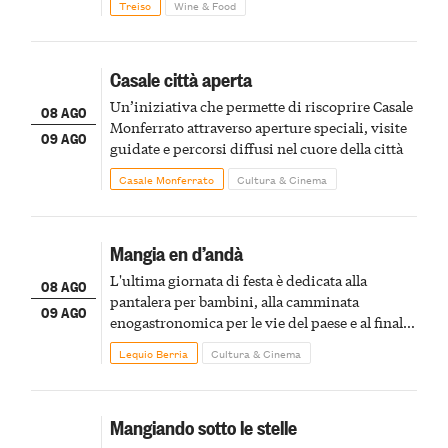
Treiso
Wine & Food
Casale città aperta
Un’iniziativa che permette di riscoprire Casale
08 AGO
Monferrato attraverso aperture speciali, visite
09 AGO
guidate e percorsi diffusi nel cuore della città
Casale Monferrato
Cultura & Cinema
Mangia en d’andà
L'ultima giornata di festa è dedicata alla
08 AGO
pantalera per bambini, alla camminata
09 AGO
enogastronomica per le vie del paese e al finale
pirotecnico
Lequio Berria
Cultura & Cinema
Mangiando sotto le stelle