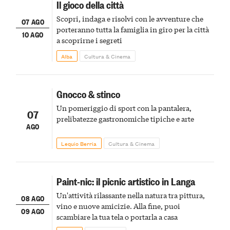
Il gioco della città
Scopri, indaga e risolvi con le avventure che
07 AGO
porteranno tutta la famiglia in giro per la città
10 AGO
a scoprirne i segreti
Alba
Cultura & Cinema
Gnocco & stinco
Un pomeriggio di sport con la pantalera,
07
prelibatezze gastronomiche tipiche e arte
AGO
Lequio Berria
Cultura & Cinema
Paint-nic: il picnic artistico in Langa
Un'attività rilassante nella natura tra pittura,
08 AGO
vino e nuove amicizie. Alla fine, puoi
09 AGO
scambiare la tua tela o portarla a casa