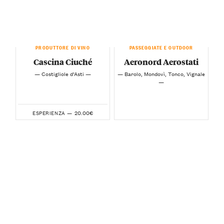
PRODUTTORE DI VINO
PASSEGGIATE E OUTDOOR
Cascina Ciuché
Aeronord Aerostati
— Costigliole d’Asti —
— Barolo, Mondovì, Tonco, Vignale
—
20.00€
ESPERIENZA —