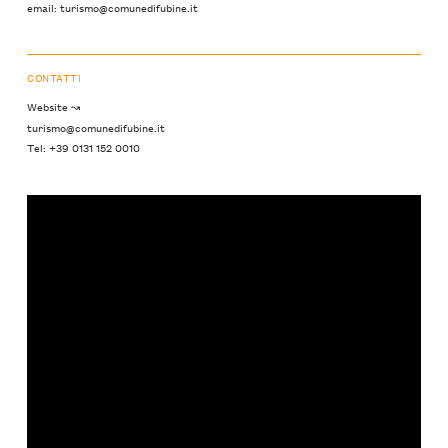
email: turismo@comunedifubine.it
CONTATTI
Website ↝
turismo@comunedifubine.it
Tel: +39 0131 152 0010