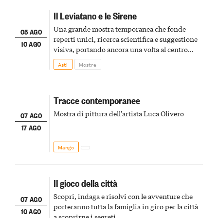
Il Leviatano e le Sirene
Una grande mostra temporanea che fonde
05 AGO
reperti unici, ricerca scientifica e suggestione
10 AGO
visiva, portando ancora una volta al centro
della scena le meraviglie del passato astigiano
Asti
Mostre
Tracce contemporanee
Mostra di pittura dell'artista Luca Olivero
07 AGO
17 AGO
Mango
Il gioco della città
Scopri, indaga e risolvi con le avventure che
07 AGO
porteranno tutta la famiglia in giro per la città
10 AGO
a scoprirne i segreti