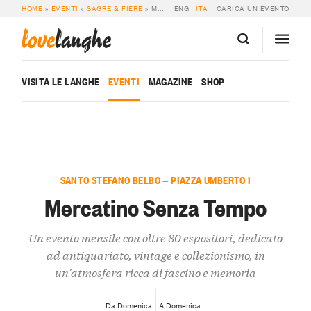
HOME
»
EVENTI
»
SAGRE & FIERE
»
MERCATINO SENZA TEMPO
ENG
ITA
CARICA UN EVENTO
love
langhe
VISITA LE LANGHE
EVENTI
MAGAZINE
SHOP
SANTO STEFANO BELBO — PIAZZA UMBERTO I
Mercatino Senza Tempo
Un evento mensile con oltre 80 espositori, dedicato
ad antiquariato, vintage e collezionismo, in
un'atmosfera ricca di fascino e memoria
Da Domenica
A Domenica