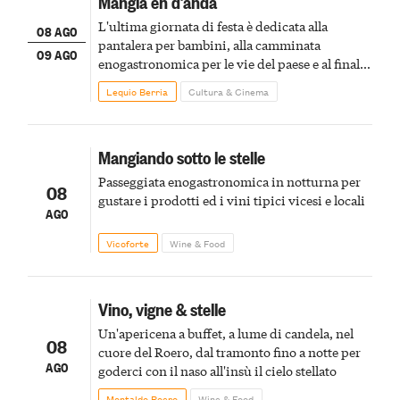
Mangia en d’andà
L'ultima giornata di festa è dedicata alla
08 AGO
pantalera per bambini, alla camminata
09 AGO
enogastronomica per le vie del paese e al finale
pirotecnico
Lequio Berria
Cultura & Cinema
Mangiando sotto le stelle
Passeggiata enogastronomica in notturna per
08
gustare i prodotti ed i vini tipici vicesi e locali
AGO
Vicoforte
Wine & Food
Vino, vigne & stelle
Un'apericena a buffet, a lume di candela, nel
08
cuore del Roero, dal tramonto fino a notte per
AGO
goderci con il naso all'insù il cielo stellato
Montaldo Roero
Wine & Food