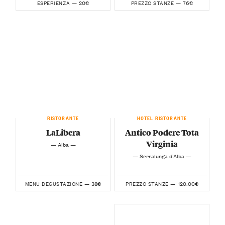
20€
76€
ESPERIENZA —
PREZZO STANZE —
RISTORANTE
HOTEL RISTORANTE
LaLibera
Antico Podere Tota
Virginia
— Alba —
— Serralunga d’Alba —
38€
120.00€
MENU DEGUSTAZIONE —
PREZZO STANZE —