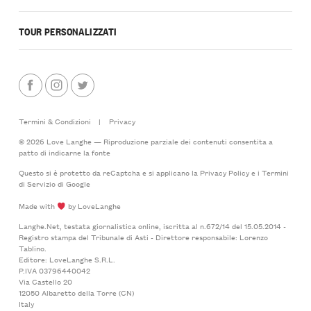
TOUR PERSONALIZZATI
Termini & Condizioni
|
Privacy
© 2026 Love Langhe — Riproduzione parziale dei contenuti consentita a
patto di indicarne la fonte
Questo si è protetto da reCaptcha e si applicano la
Privacy Policy
e i
Termini
di Servizio
di Google
Made with
by LoveLanghe
Langhe.Net, testata giornalistica online, iscritta al n.672/14 del 15.05.2014 -
Registro stampa del Tribunale di Asti - Direttore responsabile: Lorenzo
Tablino.
Editore: LoveLanghe S.R.L.
P.IVA 03796440042
Via Castello 20
12050 Albaretto della Torre (CN)
Italy