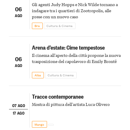
Gli agenti Judy Hopps e Nick Wilde tornano a
06
indagare tra i quartieri di Zootropolis, alle
AGO
prese con un nuovo caso
Bra
Cultura & Cinema
Arena d’estate: Cime tempestose
Il cinema all'aperto della città propone la nuova
06
trasposizione del capolavoro di Emily Brontë
AGO
Alba
Cultura & Cinema
Tracce contemporanee
Mostra di pittura dell'artista Luca Olivero
07 AGO
17 AGO
Mango