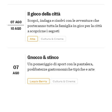
Il gioco della città
Scopri, indaga e risolvi con le avventure che
07 AGO
porteranno tutta la famiglia in giro per la città
10 AGO
a scoprirne i segreti
Alba
Cultura & Cinema
Gnocco & stinco
Un pomeriggio di sport con la pantalera,
07
prelibatezze gastronomiche tipiche e arte
AGO
Lequio Berria
Cultura & Cinema