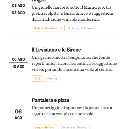
03 AGO
Un gioiello nascosto sotto il Municipio, tra
08 AGO
pietra scolpita, silenzio antico e suggestioni
della tradizione vinicola monferrina
Fubine Monferrato
Cultura & Cinema
Il Leviatano e le Sirene
Una grande mostra temporanea che fonde
05 AGO
reperti unici, ricerca scientifica e suggestione
10 AGO
visiva, portando ancora una volta al centro
della scena le meraviglie del passato astigiano
Asti
Mostre
Pantalera e pizza
Un pomeriggio di sport con la pantalera e a
06
seguire cena con pizza e non solo
AGO
Lequio Berria
Cultura & Cinema