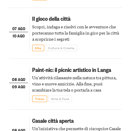
Il gioco della città
Scopri, indaga e risolvi con le avventure che
07 AGO
porteranno tutta la famiglia in giro per la città
10 AGO
a scoprirne i segreti
Alba
Cultura & Cinema
Paint-nic: il picnic artistico in Langa
Un'attività rilassante nella natura tra pittura,
08 AGO
vino e nuove amicizie. Alla fine, puoi
09 AGO
scambiare la tua tela o portarla a casa
Treiso
Wine & Food
Casale città aperta
Un’iniziativa che permette di riscoprire Casale
08 AGO