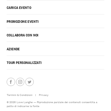
CARICA EVENTO
PROMOZIONE EVENTI
COLLABORA CON NOI
AZIENDE
TOUR PERSONALIZZATI
Termini & Condizioni
|
Privacy
© 2026 Love Langhe — Riproduzione parziale dei contenuti consentita a
patto di indicarne la fonte