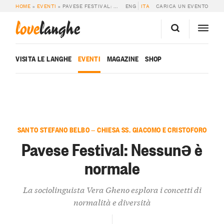
HOME
»
EVENTI
»
PAVESE FESTIVAL: NESSUNƏ È NORMALE
ENG
ITA
CARICA UN EVENTO
love
langhe
VISITA LE LANGHE
EVENTI
MAGAZINE
SHOP
SANTO STEFANO BELBO — CHIESA SS. GIACOMO E CRISTOFORO
Pavese Festival: Nessunə è
normale
La sociolinguista Vera Gheno esplora i concetti di
normalità e diversità