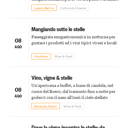
pirotecnico
Lequio Berria
Cultura & Cinema
Mangiando sotto le stelle
Passeggiata enogastronomica in notturna per
08
gustare i prodotti ed i vini tipici vicesi e locali
AGO
Vicoforte
Wine & Food
Vino, vigne & stelle
Un'apericena a buffet, a lume di candela, nel
08
cuore del Roero, dal tramonto fino a notte per
AGO
goderci con il naso all'insù il cielo stellato
Montaldo Roero
Wine & Food
Dove la vigna incontra le stelle: da