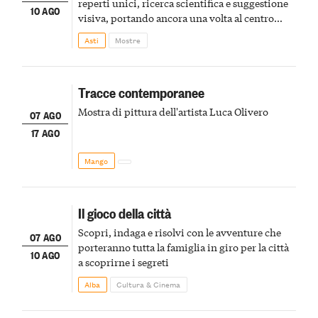
reperti unici, ricerca scientifica e suggestione
10 AGO
visiva, portando ancora una volta al centro
della scena le meraviglie del passato astigiano
Asti
Mostre
Tracce contemporanee
Mostra di pittura dell'artista Luca Olivero
07 AGO
17 AGO
Mango
Il gioco della città
Scopri, indaga e risolvi con le avventure che
07 AGO
porteranno tutta la famiglia in giro per la città
10 AGO
a scoprirne i segreti
Alba
Cultura & Cinema