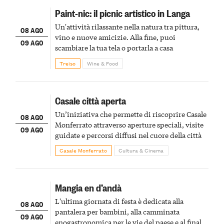
Paint-nic: il picnic artistico in Langa
Un'attività rilassante nella natura tra pittura,
08 AGO
vino e nuove amicizie. Alla fine, puoi
09 AGO
scambiare la tua tela o portarla a casa
Treiso
Wine & Food
Casale città aperta
Un’iniziativa che permette di riscoprire Casale
08 AGO
Monferrato attraverso aperture speciali, visite
09 AGO
guidate e percorsi diffusi nel cuore della città
Casale Monferrato
Cultura & Cinema
Mangia en d’andà
L'ultima giornata di festa è dedicata alla
08 AGO
pantalera per bambini, alla camminata
09 AGO
enogastronomica per le vie del paese e al finale