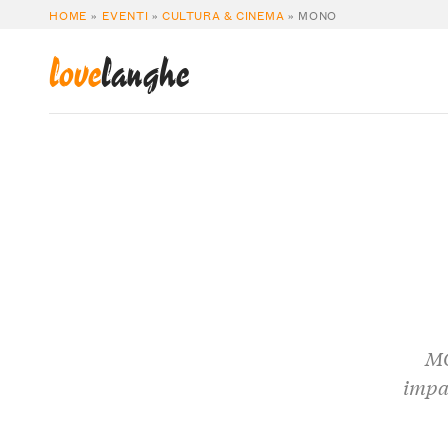
HOME
»
EVENTI
»
CULTURA & CINEMA
»
MONO
love
langhe
MO
impat