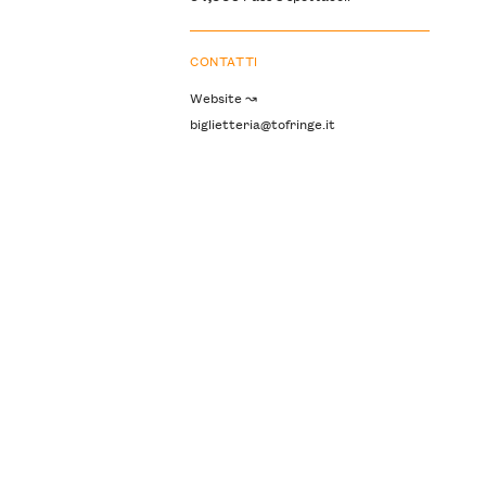
CONTATTI
Website ↝
biglietteria@tofringe.it