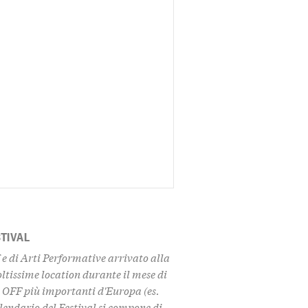
STIVAL
f e di Arti Performative arrivato alla
oltissime location durante il mese di
l OFF più importanti d'Europa (es.
lendario del Festival si compone di