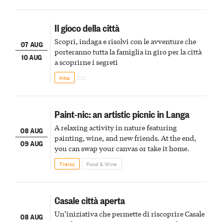
Il gioco della città
Scopri, indaga e risolvi con le avventure che
07 AUG
porteranno tutta la famiglia in giro per la città
10 AUG
a scoprirne i segreti
Alba
Paint-nic: an artistic picnic in Langa
A relaxing activity in nature featuring
08 AUG
painting, wine, and new friends. At the end,
09 AUG
you can swap your canvas or take it home.
Treiso
Food & Wine
Casale città aperta
Un’iniziativa che permette di riscoprire Casale
08 AUG