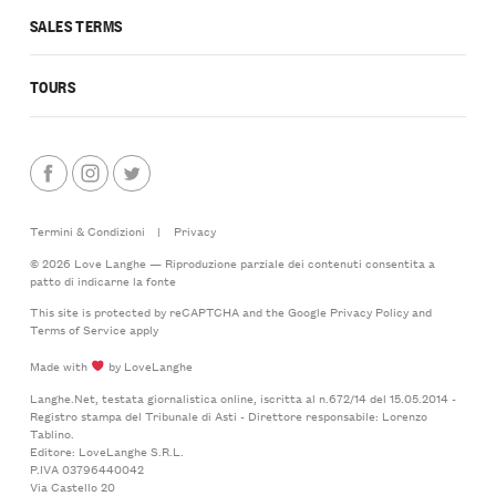
SALES TERMS
TOURS
Termini & Condizioni
|
Privacy
© 2026 Love Langhe — Riproduzione parziale dei contenuti consentita a
patto di indicarne la fonte
This site is protected by reCAPTCHA and the Google
Privacy Policy
and
Terms of Service
apply
Made with
by LoveLanghe
Langhe.Net, testata giornalistica online, iscritta al n.672/14 del 15.05.2014 -
Registro stampa del Tribunale di Asti - Direttore responsabile: Lorenzo
Tablino.
Editore: LoveLanghe S.R.L.
P.IVA 03796440042
Via Castello 20