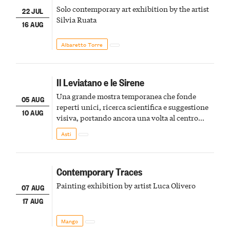
Solo contemporary art exhibition by the artist
22 JUL
Silvia Ruata
16 AUG
Albaretto Torre
Il Leviatano e le Sirene
Una grande mostra temporanea che fonde
05 AUG
reperti unici, ricerca scientifica e suggestione
10 AUG
visiva, portando ancora una volta al centro
della scena le meraviglie del passato astigiano
Asti
Contemporary Traces
Painting exhibition by artist Luca Olivero
07 AUG
17 AUG
Mango