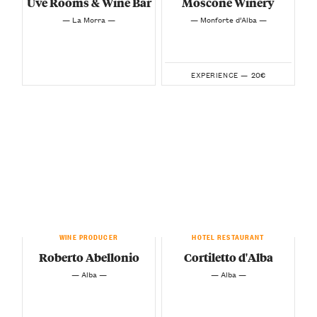
Uve Rooms & Wine Bar
Moscone Winery
— La Morra —
— Monforte d’Alba —
20€
EXPERIENCE —
WINE PRODUCER
HOTEL RESTAURANT
Roberto Abellonio
Cortiletto d'Alba
— Alba —
— Alba —