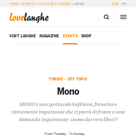
HOME
»
EVENTS
»
CULTURE & CINEMA
»
MONO
ENG
ITA
love
langhe
VISIT LANGHE
MAGAZINE
EVENTS
SHOP
TORINO — OFF TOPIC
Mono
MONO è uno spettacolo kafkiano, frenetico e
visivamente impattante che ci porrà di fronte a una
domanda inquietante: siamo davvero liberi?
From Tuesday
To Sunday