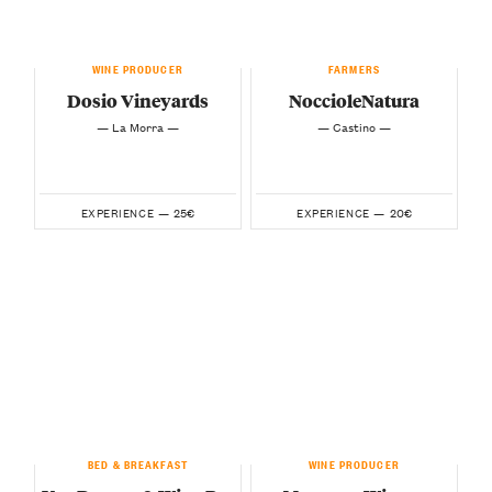
WINE PRODUCER
FARMERS
Dosio Vineyards
NoccioleNatura
— La Morra —
— Castino —
25€
20€
EXPERIENCE —
EXPERIENCE —
BED & BREAKFAST
WINE PRODUCER