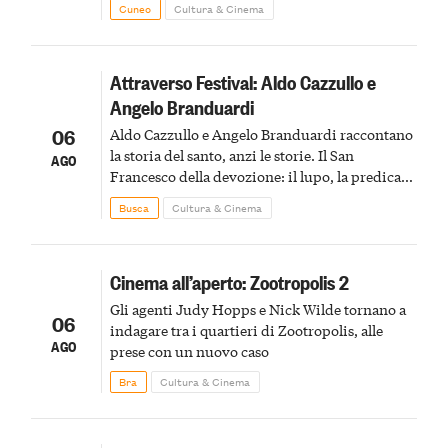
Cuneo
Cultura & Cinema
Attraverso Festival: Aldo Cazzullo e
Angelo Branduardi
06
Aldo Cazzullo e Angelo Branduardi raccontano
la storia del santo, anzi le storie. Il San
AGO
Francesco della devozione: il lupo, la predica
agli uccelli, le stimmate
Busca
Cultura & Cinema
Cinema all’aperto: Zootropolis 2
Gli agenti Judy Hopps e Nick Wilde tornano a
06
indagare tra i quartieri di Zootropolis, alle
AGO
prese con un nuovo caso
Bra
Cultura & Cinema