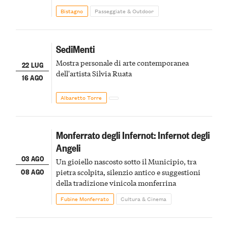
Bistagno
Passeggiate & Outdoor
SediMenti
Mostra personale di arte contemporanea
22 LUG
dell'artista Silvia Ruata
16 AGO
Albaretto Torre
Monferrato degli Infernot: Infernot degli
Angeli
03 AGO
Un gioiello nascosto sotto il Municipio, tra
08 AGO
pietra scolpita, silenzio antico e suggestioni
della tradizione vinicola monferrina
Fubine Monferrato
Cultura & Cinema