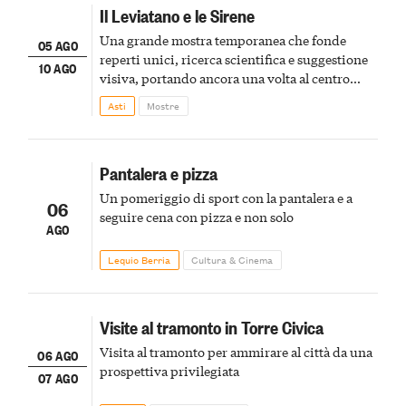
Il Leviatano e le Sirene
Una grande mostra temporanea che fonde
05 AGO
reperti unici, ricerca scientifica e suggestione
10 AGO
visiva, portando ancora una volta al centro
della scena le meraviglie del passato astigiano
Asti
Mostre
Pantalera e pizza
Un pomeriggio di sport con la pantalera e a
06
seguire cena con pizza e non solo
AGO
Lequio Berria
Cultura & Cinema
Visite al tramonto in Torre Civica
Visita al tramonto per ammirare al città da una
06 AGO
prospettiva privilegiata
07 AGO