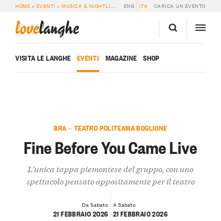
HOME
»
EVENTI
»
MUSICA & NIGHTLIFE
»
FINE BEFORE YOU CAME LIVE
ENG
ITA
CARICA UN EVENTO
love
langhe
VISITA LE LANGHE
EVENTI
MAGAZINE
SHOP
BRA — TEATRO POLITEAMA BOGLIONE
Fine Before You Came Live
L'unica tappa piemontese del gruppo, con uno
spettacolo pensato appositamente per il teatro
Da Sabato
A Sabato
21 FEBBRAIO 2026
21 FEBBRAIO 2026