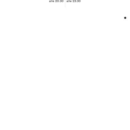
alle 20:30
alle 23:30
❮
❯