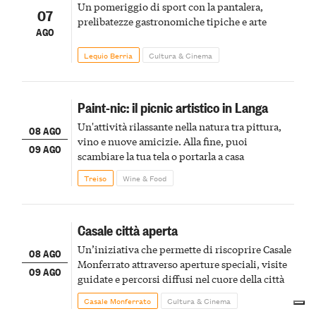
Un pomeriggio di sport con la pantalera,
07
prelibatezze gastronomiche tipiche e arte
AGO
Lequio Berria
Cultura & Cinema
Paint-nic: il picnic artistico in Langa
Un'attività rilassante nella natura tra pittura,
08 AGO
vino e nuove amicizie. Alla fine, puoi
09 AGO
scambiare la tua tela o portarla a casa
Treiso
Wine & Food
Casale città aperta
Un’iniziativa che permette di riscoprire Casale
08 AGO
Monferrato attraverso aperture speciali, visite
09 AGO
guidate e percorsi diffusi nel cuore della città
Casale Monferrato
Cultura & Cinema