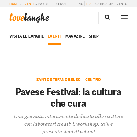
HOME
»
EVENTI
»
PAVESE FESTIVAL: LA CULTURA CHE CURA
ENG
ITA
CARICA UN EVENTO
love
langhe
VISITA LE LANGHE
EVENTI
MAGAZINE
SHOP
SANTO STEFANO BELBO — CENTRO
Pavese Festival: la cultura
che cura
Una giornata interamente dedicata allo scrittore
con laboratori creativi, workshop, talk e
presentazioni di volumi