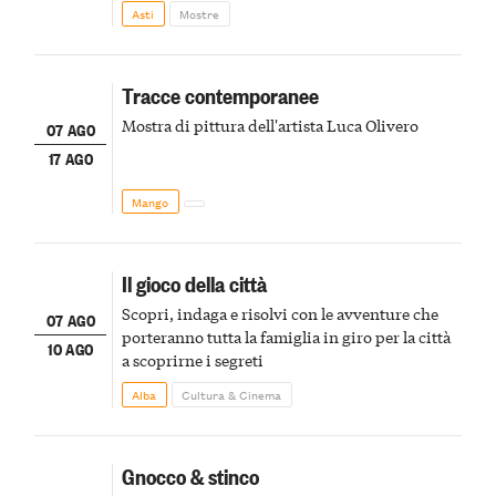
della scena le meraviglie del passato astigiano
Asti
Mostre
Tracce contemporanee
Mostra di pittura dell'artista Luca Olivero
07 AGO
17 AGO
Mango
Il gioco della città
Scopri, indaga e risolvi con le avventure che
07 AGO
porteranno tutta la famiglia in giro per la città
10 AGO
a scoprirne i segreti
Alba
Cultura & Cinema
Gnocco & stinco