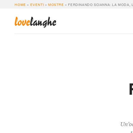
HOME
»
EVENTI
»
MOSTRE
»
FERDINANDO SCIANNA: LA MODA, L
love
langhe
Un’o
t