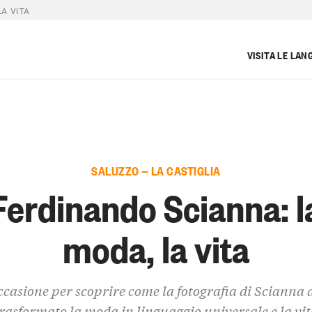
A VITA
VISITA LE LAN
SALUZZO — LA CASTIGLIA
Ferdinando Scianna: l
moda, la vita
ccasione per scoprire come la fotografia di Scianna 
rasformato la moda in linguaggio universale e la vi