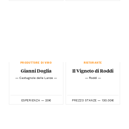
PRODUTTORE DI VINO
RISTORANTE
Gianni Doglia
Il Vigneto di Roddi
— Castagnole delle Lanze —
— Roddi —
20€
130.00€
ESPERIENZA —
PREZZO STANZE —