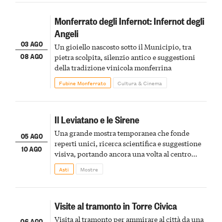
Monferrato degli Infernot: Infernot degli
Angeli
03 AGO
Un gioiello nascosto sotto il Municipio, tra
08 AGO
pietra scolpita, silenzio antico e suggestioni
della tradizione vinicola monferrina
Fubine Monferrato
Cultura & Cinema
Il Leviatano e le Sirene
Una grande mostra temporanea che fonde
05 AGO
reperti unici, ricerca scientifica e suggestione
10 AGO
visiva, portando ancora una volta al centro
della scena le meraviglie del passato astigiano
Asti
Mostre
Visite al tramonto in Torre Civica
Visita al tramonto per ammirare al città da una
06 AGO