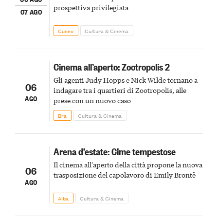
prospettiva privilegiata
07 AGO
Cuneo
Cultura & Cinema
Cinema all’aperto: Zootropolis 2
Gli agenti Judy Hopps e Nick Wilde tornano a
06
indagare tra i quartieri di Zootropolis, alle
AGO
prese con un nuovo caso
Bra
Cultura & Cinema
Arena d’estate: Cime tempestose
Il cinema all'aperto della città propone la nuova
06
trasposizione del capolavoro di Emily Brontë
AGO
Alba
Cultura & Cinema