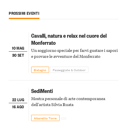
PROSSIMI EVENTI
Cavalli, natura e relax nel cuore del
Monferrato
10 MAG
Un soggiorno speciale per farvi gustare i sapori
30 SET
e provare le avventure del Monferrato
Bistagno
Passeggiate & Outdoor
SediMenti
Mostra personale di arte contemporanea
22 LUG
dell'artista Silvia Ruata
16 AGO
Albaretto Torre