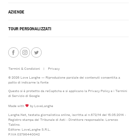
AZIENDE
TOUR PERSONALIZZATI
Termini & Condizioni
|
Privacy
© 2026 Love Langhe — Riproduzione parziale dei contenuti consentita a
patto di indicarne la fonte
Questo si è protetto da reCaptcha e si applicano la
Privacy Policy
e i
Termini
di Servizio
di Google
Made with
by LoveLanghe
Langhe.Net, testata giornalistica online, iscritta al n.672/14 del 15.05.2014 -
Registro stampa del Tribunale di Asti - Direttore responsabile: Lorenzo
Tablino.
Editore: LoveLanghe S.R.L.
P.IVA 03796440042