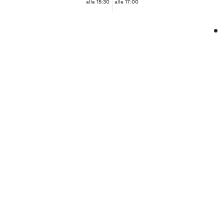
alle 15:30
alle 17:00
❮
❯