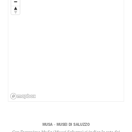
MUSA – MUSEI DI SALUZZO
Con l’acronimo MuSa (Musei Saluzzo) si indica la rete dei