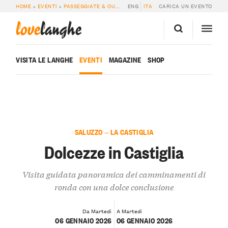
HOME
»
EVENTI
»
PASSEGGIATE & OUTDOOR
ENG
»
DOLCEZZE IN CASTIGLIA
ITA
CARICA UN EVENTO
love
langhe
VISITA LE LANGHE
EVENTI
MAGAZINE
SHOP
SALUZZO — LA CASTIGLIA
Dolcezze in Castiglia
Visita guidata panoramica dei camminamenti di
ronda con una dolce conclusione
Da Martedì
A Martedì
06 GENNAIO 2026
06 GENNAIO 2026