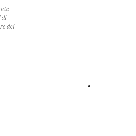
enda
 di
re dei