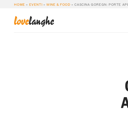
HOME
»
EVENTI
»
WINE & FOOD
»
CASCINA GOREGN: PORTE APE
love
langhe
A