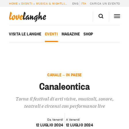
HOME
»
EVENTI
»
MUSICA & NIGHTLIFE
»
CANALEONTICA
ENG
ITA
CARICA UN EVENTO
love
langhe
VISITA LE LANGHE
EVENTI
MAGAZINE
SHOP
CANALE — IN PAESE
Canaleontica
Torna il festival di arti visive, musicali, sonore,
teatrali e circensi con performance live
Da Venerdì
A Venerdì
12 LUGLIO 2024
12 LUGLIO 2024