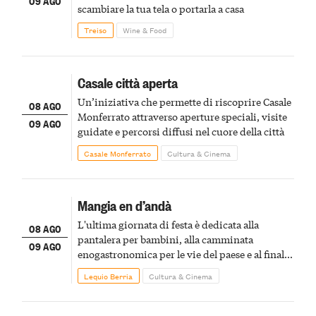
09 AGO
scambiare la tua tela o portarla a casa
Treiso
Wine & Food
Casale città aperta
Un’iniziativa che permette di riscoprire Casale
08 AGO
Monferrato attraverso aperture speciali, visite
09 AGO
guidate e percorsi diffusi nel cuore della città
Casale Monferrato
Cultura & Cinema
Mangia en d’andà
L'ultima giornata di festa è dedicata alla
08 AGO
pantalera per bambini, alla camminata
09 AGO
enogastronomica per le vie del paese e al finale
pirotecnico
Lequio Berria
Cultura & Cinema