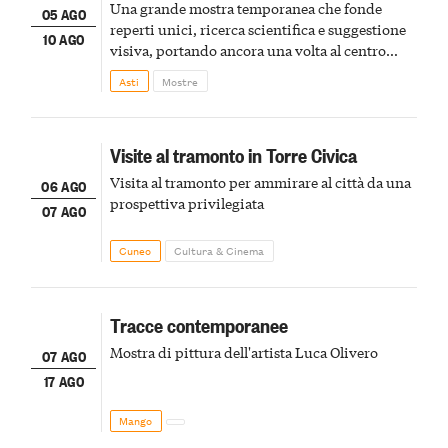
Una grande mostra temporanea che fonde
05 AGO
reperti unici, ricerca scientifica e suggestione
10 AGO
visiva, portando ancora una volta al centro
della scena le meraviglie del passato astigiano
Asti
Mostre
Visite al tramonto in Torre Civica
Visita al tramonto per ammirare al città da una
06 AGO
prospettiva privilegiata
07 AGO
Cuneo
Cultura & Cinema
Tracce contemporanee
Mostra di pittura dell'artista Luca Olivero
07 AGO
17 AGO
Mango