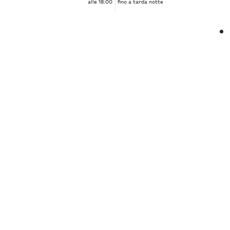
alle 18:00
fino a tarda notte
❮
❯