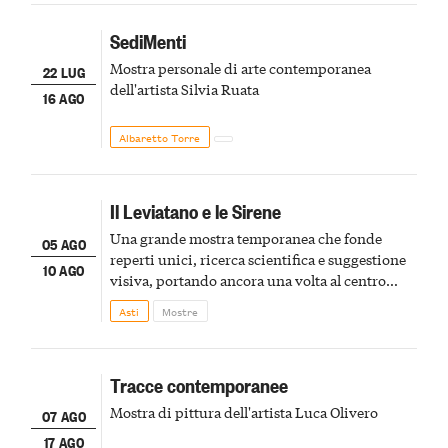
SediMenti
Mostra personale di arte contemporanea
22 LUG
dell'artista Silvia Ruata
16 AGO
Albaretto Torre
Il Leviatano e le Sirene
Una grande mostra temporanea che fonde
05 AGO
reperti unici, ricerca scientifica e suggestione
10 AGO
visiva, portando ancora una volta al centro
della scena le meraviglie del passato astigiano
Asti
Mostre
Tracce contemporanee
Mostra di pittura dell'artista Luca Olivero
07 AGO
17 AGO