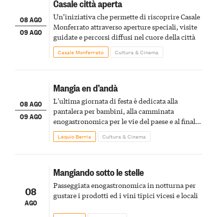
Casale città aperta
Un’iniziativa che permette di riscoprire Casale
08 AGO
Monferrato attraverso aperture speciali, visite
09 AGO
guidate e percorsi diffusi nel cuore della città
Casale Monferrato
Cultura & Cinema
Mangia en d’andà
L'ultima giornata di festa è dedicata alla
08 AGO
pantalera per bambini, alla camminata
09 AGO
enogastronomica per le vie del paese e al finale
pirotecnico
Lequio Berria
Cultura & Cinema
Mangiando sotto le stelle
Passeggiata enogastronomica in notturna per
08
gustare i prodotti ed i vini tipici vicesi e locali
AGO