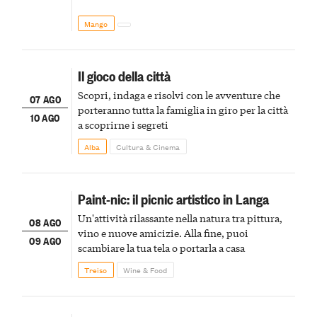
Mango
Il gioco della città
Scopri, indaga e risolvi con le avventure che
07 AGO
porteranno tutta la famiglia in giro per la città
10 AGO
a scoprirne i segreti
Alba
Cultura & Cinema
Paint-nic: il picnic artistico in Langa
Un'attività rilassante nella natura tra pittura,
08 AGO
vino e nuove amicizie. Alla fine, puoi
09 AGO
scambiare la tua tela o portarla a casa
Treiso
Wine & Food