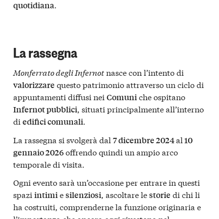
.
quotidiana
La rassegna
Monferrato degli Infernot
nasce con l’intento di
questo patrimonio attraverso un ciclo di
valorizzare
appuntamenti diffusi nei
che ospitano
Comuni
, situati principalmente all’interno
Infernot pubblici
di
.
edifici comunali
La rassegna si svolgerà dal
al
7 dicembre 2024
10
offrendo quindi un ampio arco
gennaio 2026
temporale di visita.
Ogni evento sarà un’occasione per entrare in questi
spazi
e
, ascoltare le
di chi li
intimi
silenziosi
storie
ha costruiti, comprenderne la funzione originaria e
l’importanza che ancora oggi rivestono nel