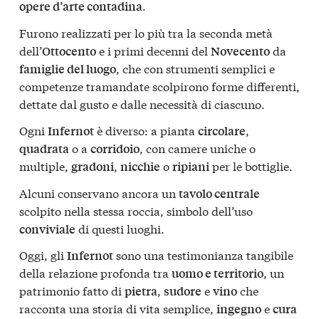
.
opere d’arte contadina
Furono realizzati per lo più tra la seconda metà
dell’
e i primi decenni del
da
Ottocento
Novecento
, che con strumenti semplici e
famiglie del luogo
competenze tramandate scolpirono forme differenti,
dettate dal gusto e dalle necessità di ciascuno.
Ogni
è diverso: a pianta
,
Infernot
circolare
o a
, con camere uniche o
quadrata
corridoio
multiple,
,
o
per le bottiglie.
gradoni
nicchie
ripiani
Alcuni conservano ancora un
tavolo centrale
scolpito nella stessa roccia, simbolo dell’uso
di questi luoghi.
conviviale
Oggi, gli
sono una testimonianza tangibile
Infernot
della relazione profonda tra
, un
uomo e territorio
patrimonio fatto di
,
e
che
pietra
sudore
vino
racconta una storia di vita semplice,
e
ingegno
cura