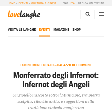
HOME
»
EVENTI
»
CULTURA & CINEMA
»
MONFERRATO DEGLI INFERNOT: INFER
ENG
ITA
CARICA UN EVENTO
love
langhe
VISITA LE LANGHE
EVENTI
MAGAZINE
SHOP
FUBINE MONFERRATO — PALAZZO DEL COMUNE
Monferrato degli Infernot:
Infernot degli Angeli
Un gioiello nascosto sotto il Municipio, tra pietra
scolpita, silenzio antico e suggestioni della
tradizione vinicola monferrina