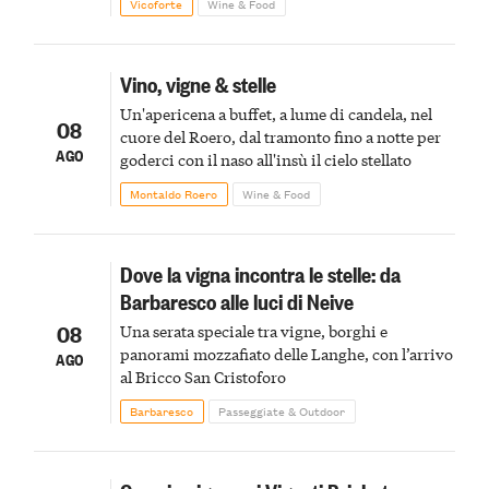
Vicoforte
Wine & Food
Vino, vigne & stelle
Un'apericena a buffet, a lume di candela, nel
08
cuore del Roero, dal tramonto fino a notte per
AGO
goderci con il naso all'insù il cielo stellato
Montaldo Roero
Wine & Food
Dove la vigna incontra le stelle: da
Barbaresco alle luci di Neive
08
Una serata speciale tra vigne, borghi e
panorami mozzafiato delle Langhe, con l’arrivo
AGO
al Bricco San Cristoforo
Barbaresco
Passeggiate & Outdoor