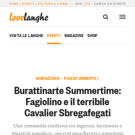
HOME
»
EVENTI
»
CULTURA & CINEMA
»
BURATTINARTE SUMMERTIME: FAGIOLI
ENG
ITA
CARICA UN EVENTO
love
langhe
VISITA LE LANGHE
EVENTI
MAGAZINE
SHOP
MURAZZANO — PIAZZA UMBERTO I
Burattinarte Summertime:
Fagiolino e il terribile
Cavalier Sbregafegati
Una commedia emiliana tra inganni, bastonate e
giustizia popolare, con eroi mascherati e umorismo