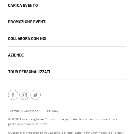
CARICA EVENTO
PROMOZIONE EVENTI
COLLABORA CON NOI
AZIENDE
TOUR PERSONALIZZATI
Termini & Condizioni
|
Privacy
© 2026 Love Langhe — Riproduzione parziale dei contenuti consentita a
patto di indicarne la fonte
Questo si è protetto da reCaptcha e si applicano la
Privacy Policy
e i
Termini