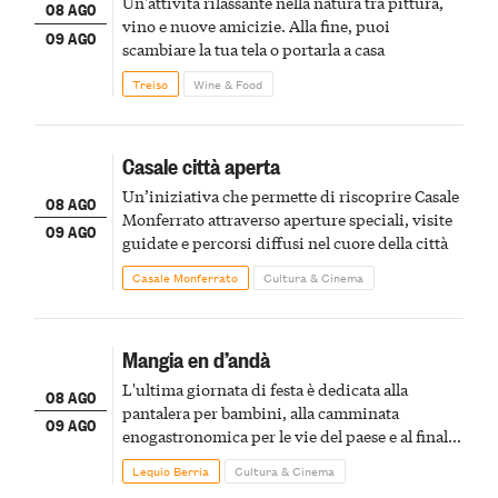
Un'attività rilassante nella natura tra pittura,
08 AGO
vino e nuove amicizie. Alla fine, puoi
09 AGO
scambiare la tua tela o portarla a casa
Treiso
Wine & Food
Casale città aperta
Un’iniziativa che permette di riscoprire Casale
08 AGO
Monferrato attraverso aperture speciali, visite
09 AGO
guidate e percorsi diffusi nel cuore della città
Casale Monferrato
Cultura & Cinema
Mangia en d’andà
L'ultima giornata di festa è dedicata alla
08 AGO
pantalera per bambini, alla camminata
09 AGO
enogastronomica per le vie del paese e al finale
pirotecnico
Lequio Berria
Cultura & Cinema