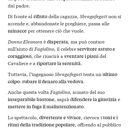
dal padre.
Di fronte al
della ragazza,
Sbragafegati
non si
rifiuto
arrende e, abbandonate le preghiere, passa alle
per ottenere ciò che vuole.
minacce
Donna Eleonora
è
, ma può contare
disperata
sull’aiuto di
Fagiolino
, il celebre
servitore astuto e
, che riuscirà a
del
coraggioso
sventare i piani
Cavaliere e a
.
riportare la serenità
Tuttavia, l’ingegnoso
Sbragafegati
tenta un
ultimo
:
.
colpo
rubare il denaro alla vedova
Anche questa volta
Fagiolino
, armato del suo
, saprà
e
inseparabile bastone
difendere la giustizia
.
mettere in fuga il malintenzionato
Lo spettacolo,
, rievoca i
divertente e vivace
toni e i
, offrendo al pubblico
ritmi della tradizione popolare