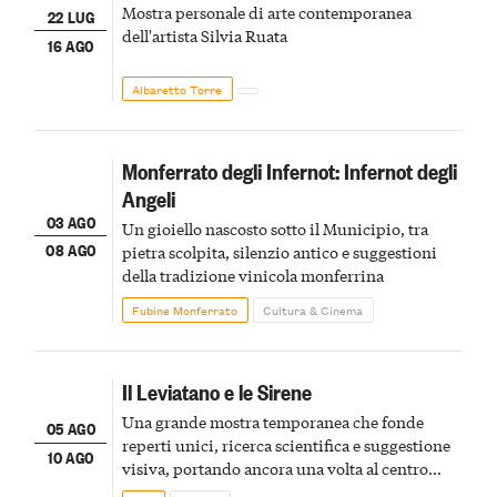
Mostra personale di arte contemporanea
22 LUG
dell'artista Silvia Ruata
16 AGO
Albaretto Torre
Monferrato degli Infernot: Infernot degli
Angeli
03 AGO
Un gioiello nascosto sotto il Municipio, tra
08 AGO
pietra scolpita, silenzio antico e suggestioni
della tradizione vinicola monferrina
Fubine Monferrato
Cultura & Cinema
Il Leviatano e le Sirene
Una grande mostra temporanea che fonde
05 AGO
reperti unici, ricerca scientifica e suggestione
10 AGO
visiva, portando ancora una volta al centro
della scena le meraviglie del passato astigiano