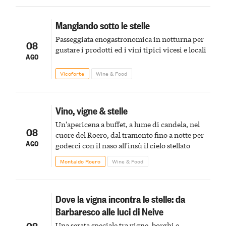
Mangiando sotto le stelle
Passeggiata enogastronomica in notturna per
08
gustare i prodotti ed i vini tipici vicesi e locali
AGO
Vicoforte
Wine & Food
Vino, vigne & stelle
Un'apericena a buffet, a lume di candela, nel
08
cuore del Roero, dal tramonto fino a notte per
AGO
goderci con il naso all'insù il cielo stellato
Montaldo Roero
Wine & Food
Dove la vigna incontra le stelle: da
Barbaresco alle luci di Neive
08
Una serata speciale tra vigne, borghi e