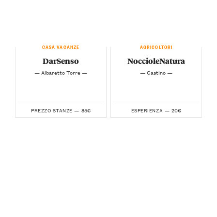
CASA VACANZE
AGRICOLTORI
DarSenso
NoccioleNatura
— Albaretto Torre —
— Castino —
85€
20€
PREZZO STANZE —
ESPERIENZA —