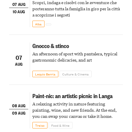
Scopri, indaga e risolvi con le avventure che
07 AUG
porteranno tutta la famiglia in giro per la città
10 AUG
a scoprirne i segreti
Alba
Gnocco & stinco
An afternoon of sport with pantalera, typical
07
gastronomic delicacies, and art
AUG
Lequio Berria
Culture & Cinema
Paint-nic: an artistic picnic in Langa
A relaxing activity in nature featuring
08 AUG
painting, wine, and new friends. At the end,
09 AUG
you can swap your canvas or take it home.
Treiso
Food & Wine