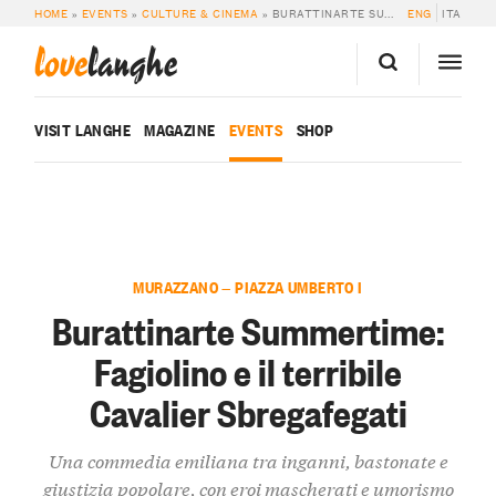
HOME
»
EVENTS
»
CULTURE & CINEMA
»
BURATTINARTE SUMMERTIME: FAGIOLINO E IL TERRIBILE CAVALIER SBREGAFEGATI
ENG
ITA
love
langhe
VISIT LANGHE
MAGAZINE
EVENTS
SHOP
MURAZZANO — PIAZZA UMBERTO I
Burattinarte Summertime:
Fagiolino e il terribile
Cavalier Sbregafegati
Una commedia emiliana tra inganni, bastonate e
giustizia popolare, con eroi mascherati e umorismo