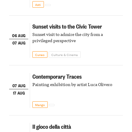
della scena le meraviglie del passato astigiano
Asti
Sunset visits to the Civic Tower
Sunset visit to admire the city from a
06 AUG
privileged perspective
07 AUG
Cuneo
Culture & Cinema
Contemporary Traces
Painting exhibition by artist Luca Olivero
07 AUG
17 AUG
Mango
Il gioco della città