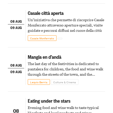
Casale città aperta
Un’iniziativa che permette di riscoprire Casale
08 AUG
Monferrato attraverso aperture speciali, visite
09 AUG
guidate e percorsi diffusi nel cuore della città
Casale Monferrato
Mangia en d’andà
The last day of the festivities is dedicated to
08 AUG
pantalera for children, the food and wine walk
09 AUG
through the streets of the town, and the
fireworks finale
Lequio Berria
Culture & Cinema
Eating under the stars
Evening food and wine walk to taste typical
08
Vicoforte and local products and wines