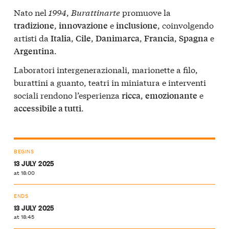
Nato nel
1994
,
Burattinarte
promuove la
,
e
, coinvolgendo
tradizione
innovazione
inclusione
artisti da
,
,
,
,
e
Italia
Cile
Danimarca
Francia
Spagna
.
Argentina
Laboratori intergenerazionali, marionette a filo,
burattini a guanto, teatri in miniatura e interventi
sociali rendono l’esperienza
,
e
ricca
emozionante
.
accessibile a tutti
BEGINS
13 JULY 2025
at 18:00
ENDS
13 JULY 2025
at 18:45