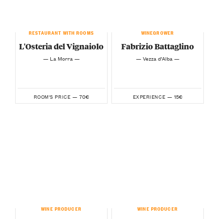
RESTAURANT WITH ROOMS
WINEGROWER
L'Osteria del Vignaiolo
Fabrizio Battaglino
— La Morra —
— Vezza d’Alba —
70€
15€
ROOM'S PRICE —
EXPERIENCE —
WINE PRODUCER
WINE PRODUCER