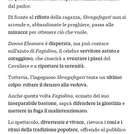
dal padre.
Di fronte al
della ragazza,
Sbragafegati
non si
rifiuto
arrende e, abbandonate le preghiere, passa alle
per ottenere ciò che vuole.
minacce
Donna Eleonora
è
, ma può contare
disperata
sull’aiuto di
Fagiolino
, il celebre
servitore astuto e
, che riuscirà a
del
coraggioso
sventare i piani
Cavaliere e a
.
riportare la serenità
Tuttavia, l’ingegnoso
Sbragafegati
tenta un
ultimo
:
.
colpo
rubare il denaro alla vedova
Anche questa volta
Fagiolino
, armato del suo
, saprà
e
inseparabile bastone
difendere la giustizia
.
mettere in fuga il malintenzionato
Lo spettacolo,
, rievoca i
divertente e vivace
toni e i
, offrendo al pubblico
ritmi della tradizione popolare