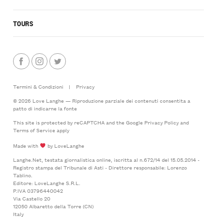
TOURS
Termini & Condizioni
|
Privacy
© 2026 Love Langhe — Riproduzione parziale dei contenuti consentita a
patto di indicarne la fonte
This site is protected by reCAPTCHA and the Google
Privacy Policy
and
Terms of Service
apply
Made with
by LoveLanghe
Langhe.Net, testata giornalistica online, iscritta al n.672/14 del 15.05.2014 -
Registro stampa del Tribunale di Asti - Direttore responsabile: Lorenzo
Tablino.
Editore: LoveLanghe S.R.L.
P.IVA 03796440042
Via Castello 20
12050 Albaretto della Torre (CN)
Italy