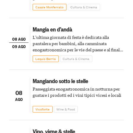
Casale Monferrato
Cultura & Cinema
Mangia en d’andà
L'ultima giornata di festa è dedicata alla
08 AGO
pantalera per bambini, alla camminata
09 AGO
enogastronomica per le vie del paese e al finale
pirotecnico
Lequio Berria
Cultura & Cinema
Mangiando sotto le stelle
Passeggiata enogastronomica in notturna per
08
gustare i prodotti ed i vini tipici vicesi e locali
AGO
Vicoforte
Wine & Food
Vino, vigne & stelle