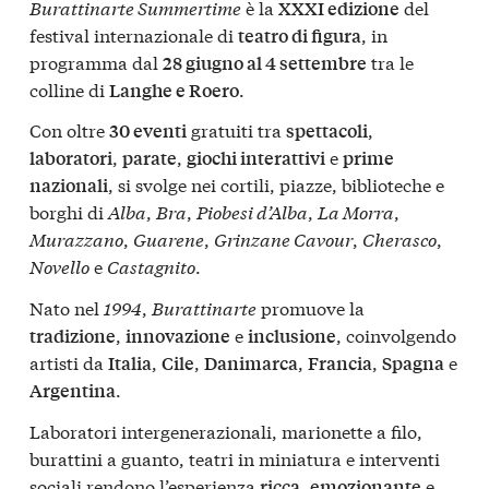
Burattinarte Summertime
è la
del
XXXI edizione
festival internazionale di
, in
teatro di figura
programma dal
tra le
28 giugno al 4 settembre
colline di
.
Langhe e Roero
Con oltre
gratuiti tra
,
30 eventi
spettacoli
,
,
e
laboratori
parate
giochi interattivi
prime
, si svolge nei cortili, piazze, biblioteche e
nazionali
borghi di
Alba
,
Bra
,
Piobesi d’Alba
,
La Morra
,
Murazzano
,
Guarene
,
Grinzane Cavour
,
Cherasco
,
Novello
e
Castagnito
.
Nato nel
1994
,
Burattinarte
promuove la
,
e
, coinvolgendo
tradizione
innovazione
inclusione
artisti da
,
,
,
,
e
Italia
Cile
Danimarca
Francia
Spagna
.
Argentina
Laboratori intergenerazionali, marionette a filo,
burattini a guanto, teatri in miniatura e interventi
sociali rendono l’esperienza
,
e
ricca
emozionante