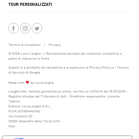
TOUR PERSONALIZZATI
Termini & Condizioni
|
Privacy
© 2026 Love Langhe — Riproduzione parziale dei contenuti consentita a
patto di indicarne la fonte
Questo si è protetto da reCaptcha e si applicano la
Privacy Policy
e i
Termini
di Servizio
di Google
Made with
by LoveLanghe
Langhe.Net, testata giornalistica online, iscritta al n.672/14 del 15.05.2014 -
Registro stampa del Tribunale di Asti - Direttore responsabile: Lorenzo
Tablino.
Editore: LoveLanghe S.R.L.
P.IVA 03796440042
Via Castello 20
12050 Albaretto della Torre (CN)
Italy