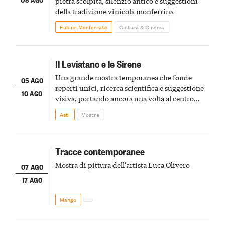
pietra scolpita, silenzio antico e suggestioni
della tradizione vinicola monferrina
Fubine Monferrato
Cultura & Cinema
Il Leviatano e le Sirene
Una grande mostra temporanea che fonde
05 AGO
reperti unici, ricerca scientifica e suggestione
10 AGO
visiva, portando ancora una volta al centro
della scena le meraviglie del passato astigiano
Asti
Mostre
Tracce contemporanee
Mostra di pittura dell'artista Luca Olivero
07 AGO
17 AGO
Mango