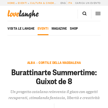
HOME
»
EVENTI
»
CULTURA & CINEMA
»
BURATTINARTE SUMMERTIME: GUIXOT
ENG
ITA
CARICA UN EVENTO
love
langhe
VISITA LE LANGHE
EVENTI
MAGAZINE
SHOP
ALBA — CORTILE DELLA MADDALENA
Burattinarte Summertime:
Guixot de 8
Un progetto catalano reinventa il gioco con oggetti
recuperati, stimolando fantasia, libertà e creatività