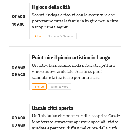
Il gioco della città
Scopri, indaga e risolvi con le avventure che
07 AGO
porteranno tutta la famiglia in giro per la città
10 AGO
a scoprirne i segreti
Alba
Cultura & Cinema
Paint-nic: il picnic artistico in Langa
Un'attività rilassante nella natura tra pittura,
08 AGO
vino e nuove amicizie. Alla fine, puoi
09 AGO
scambiare la tua tela o portarla a casa
Treiso
Wine & Food
Casale città aperta
Un’iniziativa che permette di riscoprire Casale
08 AGO
Monferrato attraverso aperture speciali, visite
09 AGO
guidate e percorsi diffusi nel cuore della città