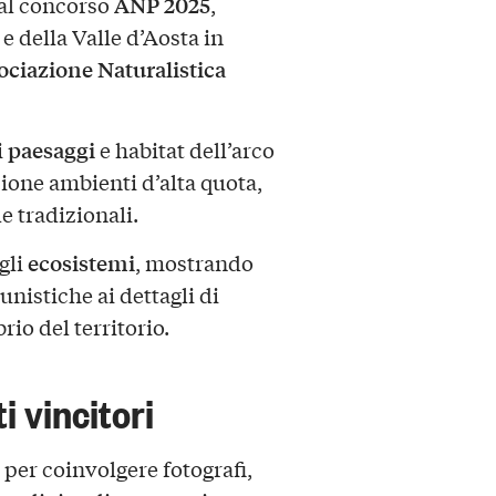
ANP 2025
 dal concorso
,
 della Valle d’Aosta in
ociazione Naturalistica
paesaggi
i
e habitat dell’arco
zione ambienti d’alta quota,
e tradizionali.
ecosistemi
gli
, mostrando
nistiche ai dettagli di
rio del territorio.
i vincitori
per coinvolgere fotografi,