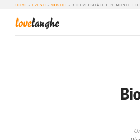
HOME
»
EVENTI
»
MOSTRE
»
BIODIVERSITÀ DEL PIEMONTE E D
love
langhe
Bi
Un
Pie