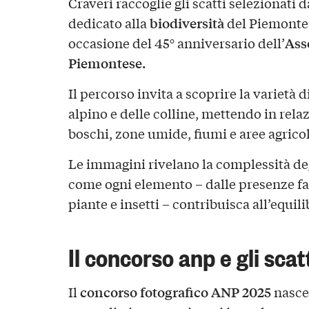
Craveri raccoglie gli scatti selezionati
biodiversità
dedicato alla
del Piemonte e
Ass
occasione del 45° anniversario dell’
Piemontese.
Il percorso invita a scoprire la varietà d
alpino e delle colline, mettendo in rela
boschi, zone umide, fiumi e aree agricol
Le immagini rivelano la complessità de
come ogni elemento – dalle presenze fau
piante e insetti – contribuisca all’equilib
Il concorso anp e gli scatt
concorso fotografico ANP 2025
Il
nasce 