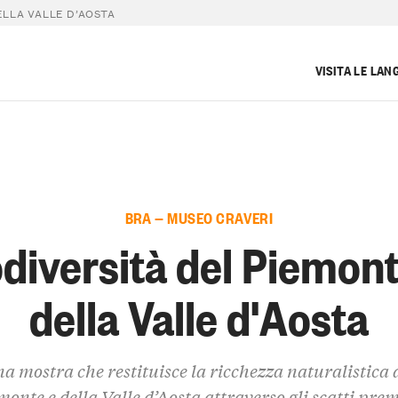
ELLA VALLE D’AOSTA
VISITA LE LAN
BRA — MUSEO CRAVERI
odiversità del Piemont
della Valle d'Aosta
a mostra che restituisce la ricchezza naturalistica 
monte e della Valle d’Aosta attraverso gli scatti prem