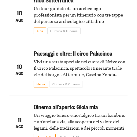
Un tour guidato da un archeologo
10
professionista per un itinerario con tre tappe
AGO
del percorso archeologico cittadino
Alba
Cultura & Cinema
Paesaggi e oltre: Il circo Palacinca
Vivi una serata speciale nel cuore di Neive con
10
Il Circo Palacinca, spettacolo itinerante tra le
AGO
vie del borgo.. Al termine, Cascina Fonda
Winery offrirà una degustazione di due
Neive
Cultura & Cinema
spumanti.
Cinema all’aperto: Gioia mia
Un viaggio tenero e nostalgico tra un bambino
11
e un’anziana zia, alla scoperta del valore dei
AGO
legami, delle tradizioni e dei piccoli momenti