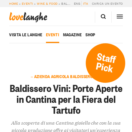
HOME
»
EVENTI
»
WINE & FOOD
»
BALDISSERO VINI: PORTE APERTE IN CANTINA PER LA FIERA DEL TARTUFO
ENG
ITA
CARICA UN EVENTO
love
langhe
VISITA LE LANGHE
EVENTI
MAGAZINE
SHOP
Staff
Pick
— AZIENDA AGRICOLA BALDISSERO VINI
Baldissero Vini: Porte Aperte
in Cantina per la Fiera del
Tartufo
Alla scoperta di una Cantina gioiello che con la sua
piccola produzione offre ai visitatori un'esperienza