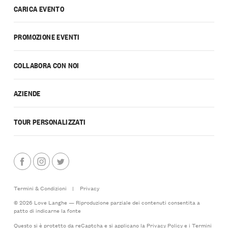
CARICA EVENTO
PROMOZIONE EVENTI
COLLABORA CON NOI
AZIENDE
TOUR PERSONALIZZATI
Termini & Condizioni
|
Privacy
© 2026 Love Langhe — Riproduzione parziale dei contenuti consentita a
patto di indicarne la fonte
Questo si è protetto da reCaptcha e si applicano la
Privacy Policy
e i
Termini