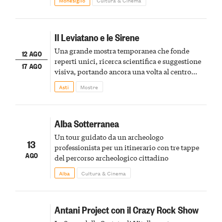
Monesiglio
Cultura & Cinema
Il Leviatano e le Sirene
Una grande mostra temporanea che fonde
12 AGO
reperti unici, ricerca scientifica e suggestione
17 AGO
visiva, portando ancora una volta al centro
della scena le meraviglie del passato astigiano
Asti
Mostre
Alba Sotterranea
Un tour guidato da un archeologo
13
professionista per un itinerario con tre tappe
AGO
del percorso archeologico cittadino
Alba
Cultura & Cinema
Antani Project con il Crazy Rock Show