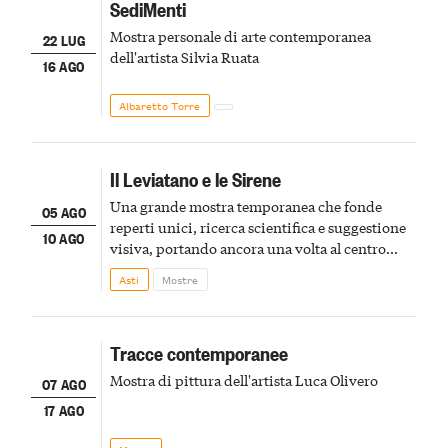
SediMenti
Mostra personale di arte contemporanea
22 LUG
dell'artista Silvia Ruata
16 AGO
Albaretto Torre
Il Leviatano e le Sirene
Una grande mostra temporanea che fonde
05 AGO
reperti unici, ricerca scientifica e suggestione
10 AGO
visiva, portando ancora una volta al centro
della scena le meraviglie del passato astigiano
Asti
Mostre
Tracce contemporanee
Mostra di pittura dell'artista Luca Olivero
07 AGO
17 AGO