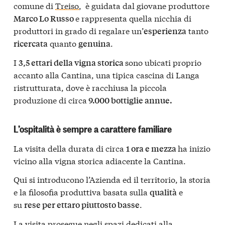
comune di
Treiso
, è guidata dal giovane produttore
e rappresenta quella nicchia di
Marco Lo Russo
produttori in grado di regalare un’
tanto
esperienza
quanto
.
ricercata
genuina
I
sono ubicati proprio
3,5 ettari della vigna storica
accanto alla Cantina, una tipica cascina di Langa
ristrutturata, dove è racchiusa la piccola
produzione di circa
9.000 bottiglie annue.
L’ospitalità è sempre a carattere familiare
La visita della durata di circa
ha inizio
1 ora e mezza
vicino alla vigna storica adiacente la Cantina.
Qui si introducono l’Azienda ed il territorio, la storia
e la filosofia produttiva basata sulla
e
qualità
su
.
rese per ettaro piuttosto basse
La visita prosegue negli spazi dedicati alla