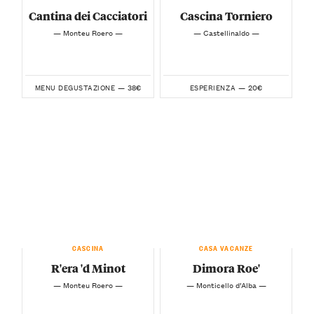
Cantina dei Cacciatori
Cascina Torniero
— Monteu Roero —
— Castellinaldo —
38€
20€
MENU DEGUSTAZIONE —
ESPERIENZA —
CASCINA
CASA VACANZE
R'era 'd Minot
Dimora Roe'
— Monteu Roero —
— Monticello d’Alba —