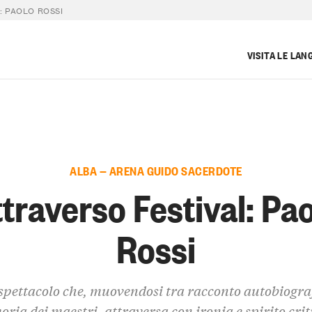
: PAOLO ROSSI
VISITA LE LAN
ALBA — ARENA GUIDO SACERDOTE
traverso Festival: Pa
Rossi
spettacolo che, muovendosi tra racconto autobiograf
ria dei maestri, attraversa con ironia e spirito criti