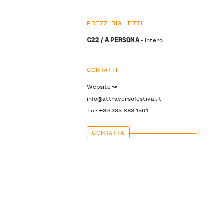
PREZZI BIGLIETTI
€22 / A PERSONA
- Intero
CONTATTI
Website ↝
info@attraversofestival.it
Tel: +39 335 683 1591
CONTATTA