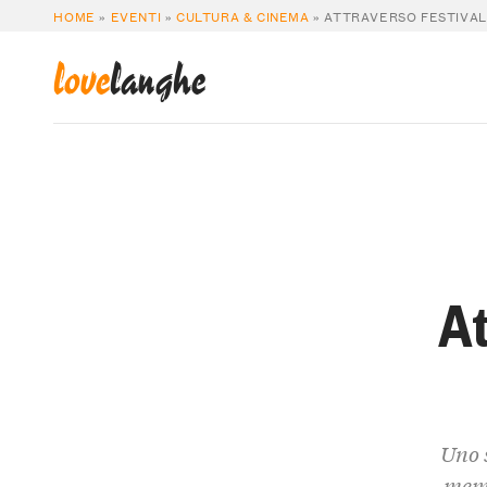
HOME
»
EVENTI
»
CULTURA & CINEMA
»
ATTRAVERSO FESTIVAL
love
langhe
At
Uno 
memo