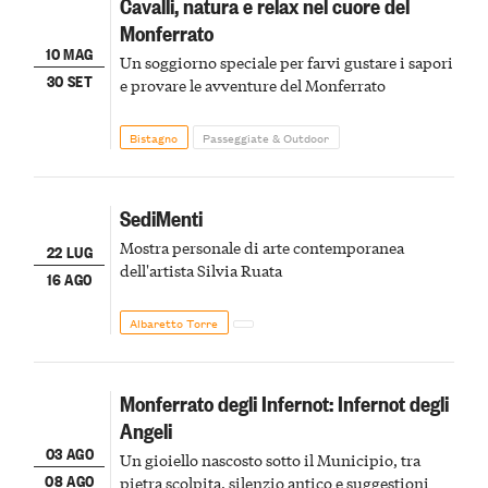
Cavalli, natura e relax nel cuore del
Monferrato
10 MAG
Un soggiorno speciale per farvi gustare i sapori
30 SET
e provare le avventure del Monferrato
Bistagno
Passeggiate & Outdoor
SediMenti
Mostra personale di arte contemporanea
22 LUG
dell'artista Silvia Ruata
16 AGO
Albaretto Torre
Monferrato degli Infernot: Infernot degli
Angeli
03 AGO
Un gioiello nascosto sotto il Municipio, tra
08 AGO
pietra scolpita, silenzio antico e suggestioni