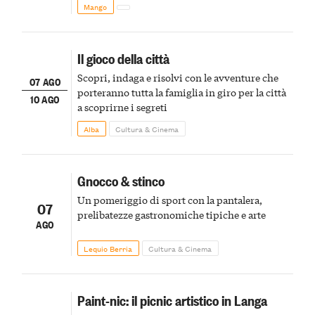
Mango
Il gioco della città
Scopri, indaga e risolvi con le avventure che
07 AGO
porteranno tutta la famiglia in giro per la città
10 AGO
a scoprirne i segreti
Alba
Cultura & Cinema
Gnocco & stinco
Un pomeriggio di sport con la pantalera,
07
prelibatezze gastronomiche tipiche e arte
AGO
Lequio Berria
Cultura & Cinema
Paint-nic: il picnic artistico in Langa