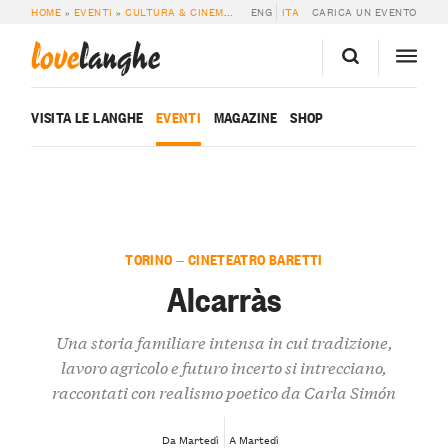
HOME
»
EVENTI
»
CULTURA & CINEMA
»
ALCARRÀS
ENG
ITA
CARICA UN EVENTO
love
langhe
VISITA LE LANGHE
EVENTI
MAGAZINE
SHOP
TORINO — CINETEATRO BARETTI
Alcarràs
Una storia familiare intensa in cui tradizione,
lavoro agricolo e futuro incerto si intrecciano,
raccontati con realismo poetico da Carla Simón
Da Martedì
A Martedì