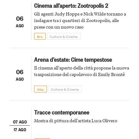
Cinema all’aperto: Zootropolis 2
Gli agenti Judy Hopps e Nick Wilde tornano a
06
indagare tra i quartieri di Zootropolis, alle
AGO
prese con un nuovo caso
Bra
Cultura & Cinema
Arena d’estate: Cime tempestose
Il cinema all'aperto della città propone la nuova
06
trasposizione del capolavoro di Emily Brontë
AGO
Alba
Cultura & Cinema
Tracce contemporanee
Mostra di pittura dell'artista Luca Olivero
07 AGO
17 AGO