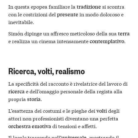
In questa epopea familiare la
si scontra
tradizione
con le costrizioni del
in modo doloroso e
presente
inevitabile.
Simón dipinge un affresco meticoloso della sua
terra
e realizza un cinema intensamente
.
contemplativo
Ricerca, volti, realismo
La specificità del racconto è rivelatrice del lavoro di
e dell’omaggio personale della regista alla
ricerca
propria
.
storia
L’esattezza dei costumi e le pieghe dei
degli
volti
attori non professionisti diventano una perfetta
di tensioni e affetti.
orchestra emotiva
Il locale trascende nell’
, mostrando il
universale