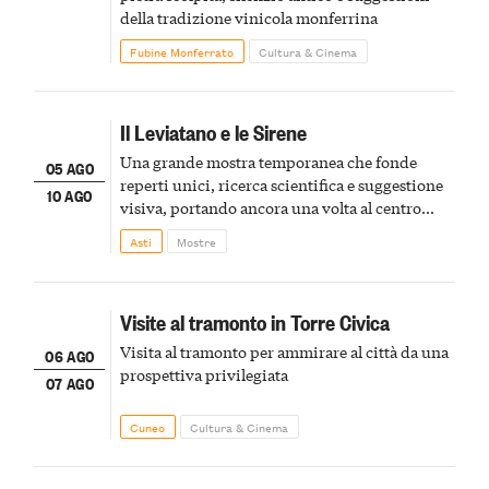
della tradizione vinicola monferrina
Fubine Monferrato
Cultura & Cinema
Il Leviatano e le Sirene
Una grande mostra temporanea che fonde
05 AGO
reperti unici, ricerca scientifica e suggestione
10 AGO
visiva, portando ancora una volta al centro
della scena le meraviglie del passato astigiano
Asti
Mostre
Visite al tramonto in Torre Civica
Visita al tramonto per ammirare al città da una
06 AGO
prospettiva privilegiata
07 AGO
Cuneo
Cultura & Cinema