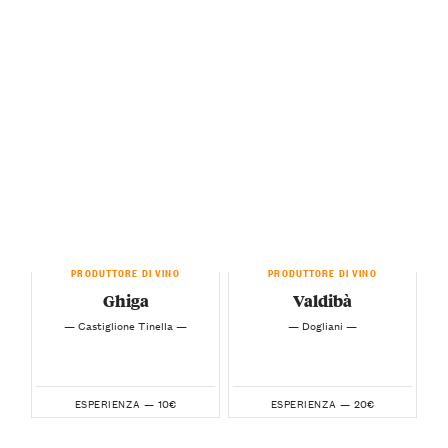
PRODUTTORE DI VINO
PRODUTTORE DI VINO
Ghiga
Valdibà
— Castiglione Tinella —
— Dogliani —
10€
20€
ESPERIENZA —
ESPERIENZA —