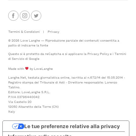
Termini & Condizioni
|
Privacy
© 2026 Love Langhe — Riproduzione parziale dei contenuti consentita a
patto di indicarne la fonte
Questo si è protetto da reCaptcha e si applicano la
Privacy Policy
e i
Termini
di Servizio
di Google
Made with
by LoveLanghe
Langhe.Net, testata giornalistica online, iscritta al n.672/14 del 15.05.2014 -
Registro stampa del Tribunale di Asti - Direttore responsabile: Lorenzo
Tablino.
Editore: LoveLanghe S.R.L.
P.IVA 03796440042
Via Castello 20
12050 Albaretto della Torre (CN)
Italy
Le tue preferenze relative alla privacy