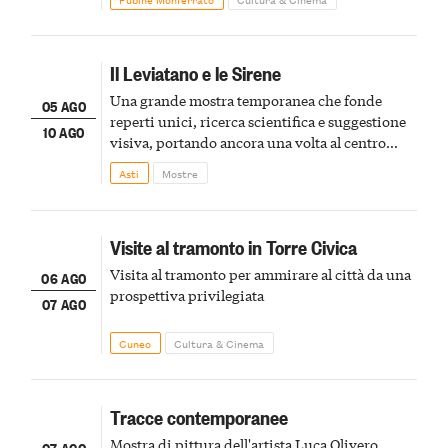
Il Leviatano e le Sirene
Una grande mostra temporanea che fonde
05 AGO
reperti unici, ricerca scientifica e suggestione
10 AGO
visiva, portando ancora una volta al centro
della scena le meraviglie del passato astigiano
Asti
Mostre
Visite al tramonto in Torre Civica
Visita al tramonto per ammirare al città da una
06 AGO
prospettiva privilegiata
07 AGO
Cuneo
Cultura & Cinema
Tracce contemporanee
Mostra di pittura dell'artista Luca Olivero
07 AGO