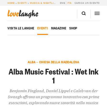
HOME
»
EVENTI
»
MUSICA & NIGHTLIFE
»
ALBA MUSIC FESTIVAL : WET INK 1
ENG
ITA
CARICA UN EVENTO
love
langhe
VISITA LE LANGHE
EVENTI
MAGAZINE
SHOP
ALBA — CHIESA DELLA MADDALENA
Alba Music Festival : Wet Ink
1
Benjamin Fingland, Daniel Lippel e Caleb van der
Swaagh offrono un programma innovativo con prime
esecuzioni, esplorando nuove sonorità nella musica