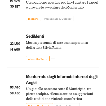
10 MAG
Un soggiorno speciale per farvi gustare i sapori
30 SET
e provare le avventure del Monferrato
Bistagno
Passeggiate & Outdoor
SediMenti
Mostra personale di arte contemporanea
22 LUG
dell'artista Silvia Ruata
16 AGO
Albaretto Torre
Monferrato degli Infernot: Infernot degli
Angeli
03 AGO
Un gioiello nascosto sotto il Municipio, tra
08 AGO
pietra scolpita, silenzio antico e suggestioni
della tradizione vinicola monferrina
Fubine Monferrato
Cultura & Cinema