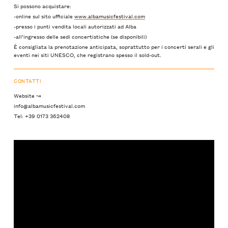
Si possono acquistare:
-online sul sito ufficiale
www.albamusicfestival.com
-presso i punti vendita locali autorizzati ad Alba
-all’ingresso delle sedi concertistiche (se disponibili)
È consigliata la prenotazione anticipata, soprattutto per i concerti serali e gli
eventi nei siti UNESCO, che registrano spesso il sold-out.
CONTATTI
Website ↝
info@albamusicfestival.com
Tel: +39 0173 362408