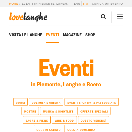
HOME
»
EVENTI IN PIEMONTE, LANGHE E ROERO
ENG
ITA
CARICA UN EVENTO
love
langhe
VISITA LE LANGHE
EVENTI
MAGAZINE
SHOP
Eventi
in Piemonte, Langhe e Roero
CORSI
CULTURA E CINEMA
EVENTI SPORTIVI & PASSEGGIATE
MOSTRE
MUSICA & NIGHTLIFE
OFFERTE SPECIALI
SAGRE & FIERE
WINE & FOOD
QUESTO VENERDÌ
QUESTO SABATO
QUESTA DOMENICA