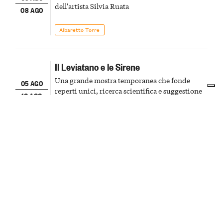
dell'artista Silvia Ruata
08 AGO
Albaretto Torre
Il Leviatano e le Sirene
Una grande mostra temporanea che fonde
05 AGO
reperti unici, ricerca scientifica e suggestione
10 AGO
visiva, portando ancora una volta al centro
della scena le meraviglie del passato astigiano
Asti
Mostre
Visite al tramonto in Torre Civica
Visita al tramonto per ammirare al città da una
06 AGO
prospettiva privilegiata
07 AGO
Cuneo
Cultura & Cinema