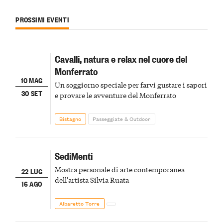
PROSSIMI EVENTI
Cavalli, natura e relax nel cuore del
Monferrato
10 MAG
Un soggiorno speciale per farvi gustare i sapori
30 SET
e provare le avventure del Monferrato
Bistagno
Passeggiate & Outdoor
SediMenti
Mostra personale di arte contemporanea
22 LUG
dell'artista Silvia Ruata
16 AGO
Albaretto Torre