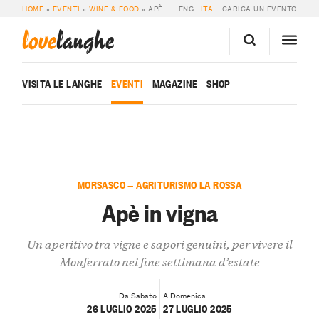
HOME
»
EVENTI
»
WINE & FOOD
»
APÈ IN VIGNA
ENG
ITA
CARICA UN EVENTO
love
langhe
VISITA LE LANGHE
EVENTI
MAGAZINE
SHOP
MORSASCO — AGRITURISMO LA ROSSA
Apè in vigna
Un aperitivo tra vigne e sapori genuini, per vivere il
Monferrato nei fine settimana d’estate
Da Sabato
A Domenica
26 LUGLIO 2025
27 LUGLIO 2025