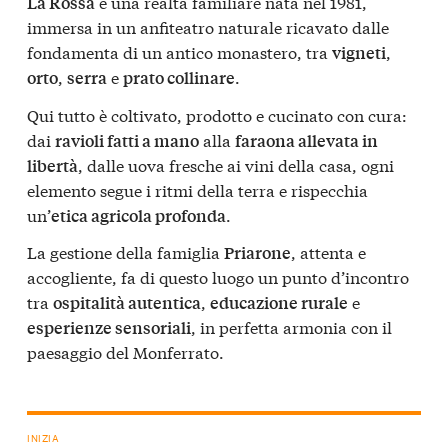
è una realtà familiare nata nel 1981,
La Rossa
immersa in un anfiteatro naturale ricavato dalle
fondamenta di un antico monastero, tra
,
vigneti
,
e
.
orto
serra
prato collinare
Qui tutto è coltivato, prodotto e cucinato con cura:
dai
alla
ravioli fatti a mano
faraona allevata in
, dalle uova fresche ai vini della casa, ogni
libertà
elemento segue i ritmi della terra e rispecchia
un’
.
etica agricola profonda
La gestione della famiglia
, attenta e
Priarone
accogliente, fa di questo luogo un punto d’incontro
tra
,
e
ospitalità autentica
educazione rurale
, in perfetta armonia con il
esperienze sensoriali
paesaggio del Monferrato.
INIZIA