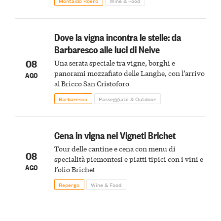
Montaldo Roero
Wine & Food
Dove la vigna incontra le stelle: da
Barbaresco alle luci di Neive
08
Una serata speciale tra vigne, borghi e
panorami mozzafiato delle Langhe, con l’arrivo
AGO
al Bricco San Cristoforo
Barbaresco
Passeggiate & Outdoor
Cena in vigna nei Vigneti Brichet
Tour delle cantine e cena con menu di
08
specialità piemontesi e piatti tipici con i vini e
AGO
l’olio Brichet
Repergo
Wine & Food