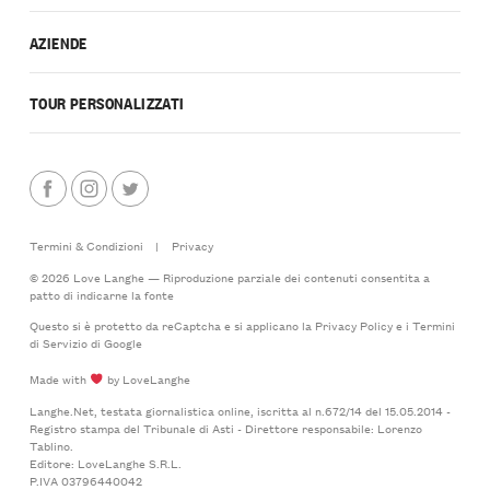
AZIENDE
TOUR PERSONALIZZATI
Termini & Condizioni
|
Privacy
© 2026 Love Langhe — Riproduzione parziale dei contenuti consentita a
patto di indicarne la fonte
Questo si è protetto da reCaptcha e si applicano la
Privacy Policy
e i
Termini
di Servizio
di Google
Made with
by LoveLanghe
Langhe.Net, testata giornalistica online, iscritta al n.672/14 del 15.05.2014 -
Registro stampa del Tribunale di Asti - Direttore responsabile: Lorenzo
Tablino.
Editore: LoveLanghe S.R.L.
P.IVA 03796440042