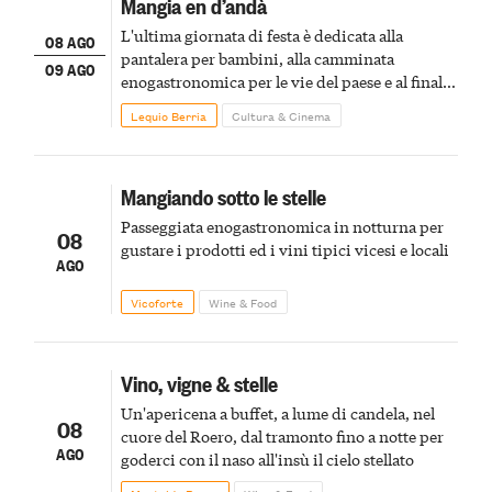
Mangia en d’andà
L'ultima giornata di festa è dedicata alla
08 AGO
pantalera per bambini, alla camminata
09 AGO
enogastronomica per le vie del paese e al finale
pirotecnico
Lequio Berria
Cultura & Cinema
Mangiando sotto le stelle
Passeggiata enogastronomica in notturna per
08
gustare i prodotti ed i vini tipici vicesi e locali
AGO
Vicoforte
Wine & Food
Vino, vigne & stelle
Un'apericena a buffet, a lume di candela, nel
08
cuore del Roero, dal tramonto fino a notte per
AGO
goderci con il naso all'insù il cielo stellato