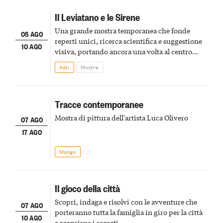
Il Leviatano e le Sirene
Una grande mostra temporanea che fonde
05 AGO
reperti unici, ricerca scientifica e suggestione
10 AGO
visiva, portando ancora una volta al centro
della scena le meraviglie del passato astigiano
Asti
Mostre
Tracce contemporanee
Mostra di pittura dell'artista Luca Olivero
07 AGO
17 AGO
Mango
Il gioco della città
Scopri, indaga e risolvi con le avventure che
07 AGO
porteranno tutta la famiglia in giro per la città
10 AGO
a scoprirne i segreti