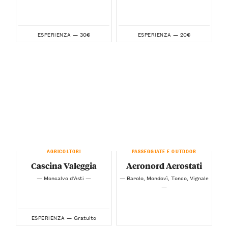
30€
20€
ESPERIENZA —
ESPERIENZA —
AGRICOLTORI
PASSEGGIATE E OUTDOOR
Cascina Valeggia
Aeronord Aerostati
— Moncalvo d'Asti —
— Barolo, Mondovì, Tonco, Vignale
—
Gratuito
ESPERIENZA —