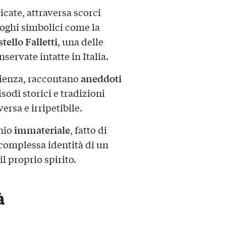
icate, attraversa scorci
uoghi simbolici come la
tello Falletti
, una delle
servate intatte in Italia.
aneddoti
erienza, raccontano
isodi storici e tradizioni
ersa e irripetibile.
immateriale
onio
, fatto di
 complessa identità di un
l proprio spirito.
à