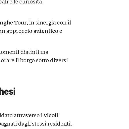
ali e le curiosità
nghe Tour
, in sinergia con il
autentico
 un approccio
e
momenti distinti ma
rare il borgo sotto diversi
hesi
vicoli
idato attraverso i
gnati dagli stessi residenti.