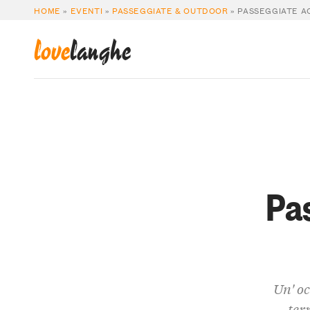
HOME
»
EVENTI
»
PASSEGGIATE & OUTDOOR
»
PASSEGGIATE A
love
langhe
Pa
Un' oc
ter