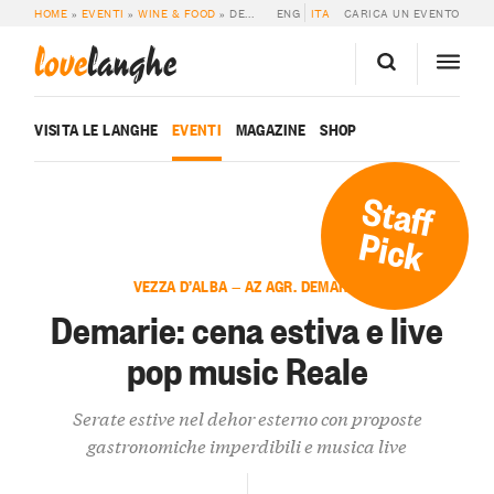
HOME
»
EVENTI
»
WINE & FOOD
»
DEMARIE: CENA ESTIVA E LIVE POP MUSIC REALE
ENG
ITA
CARICA UN EVENTO
love
langhe
VISITA LE LANGHE
EVENTI
MAGAZINE
SHOP
Staff
Pick
VEZZA D’ALBA — AZ AGR. DEMARIE
Demarie: cena estiva e live
pop music Reale
Serate estive nel dehor esterno con proposte
gastronomiche imperdibili e musica live