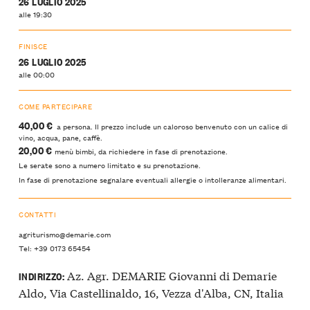
26 LUGLIO 2025
alle 19:30
FINISCE
26 LUGLIO 2025
alle 00:00
COME PARTECIPARE
40,00 €
a persona. Il prezzo include un caloroso benvenuto con un calice di
vino, acqua, pane, caffè.
20,00 €
menù bimbi, da richiedere in fase di prenotazione.
Le serate sono a numero limitato e su prenotazione.
In fase di prenotazione segnalare eventuali allergie o intolleranze alimentari.
CONTATTI
agriturismo@demarie.com
Tel: +39 0173 65454
Az. Agr. DEMARIE Giovanni di Demarie
INDIRIZZO:
Aldo, Via Castellinaldo, 16, Vezza d'Alba, CN, Italia