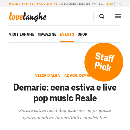
HOME
»
EVENTS
»
FOOD & WINE
»
DEMARIE: CENA ESTIVA E LIVE POP MUSIC REALE
ENG
ITA
love
langhe
VISIT LANGHE
MAGAZINE
EVENTS
SHOP
Staff
Pick
VEZZA D’ALBA — AZ AGR. DEMARIE
Demarie: cena estiva e live
pop music Reale
Serate estive nel dehor esterno con proposte
gastronomiche imperdibili e musica live