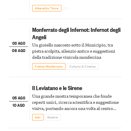
Albaretto Torre
Monferrato degli Infernot: Infernot degli
Angeli
03 AGO
Un gioiello nascosto sotto il Municipio, tra
08 AGO
pietra scolpita, silenzio antico e suggestioni
della tradizione vinicola monferrina
Fubine Monferrato
Cultura & Cinema
Il Leviatano e le Sirene
Una grande mostra temporanea che fonde
05 AGO
reperti unici, ricerca scientifica e suggestione
10 AGO
visiva, portando ancora una volta al centro
della scena le meraviglie del passato astigiano
Asti
Mostre