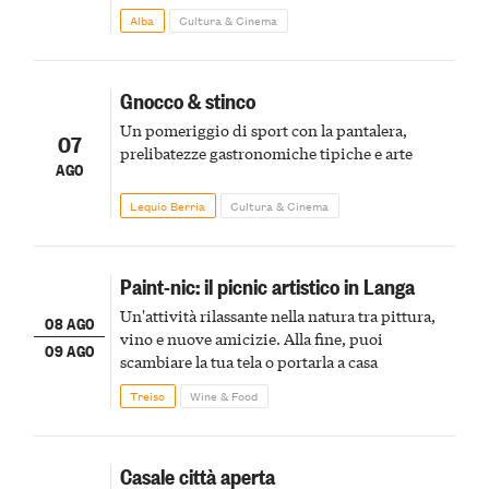
Alba
Cultura & Cinema
Gnocco & stinco
Un pomeriggio di sport con la pantalera,
07
prelibatezze gastronomiche tipiche e arte
AGO
Lequio Berria
Cultura & Cinema
Paint-nic: il picnic artistico in Langa
Un'attività rilassante nella natura tra pittura,
08 AGO
vino e nuove amicizie. Alla fine, puoi
09 AGO
scambiare la tua tela o portarla a casa
Treiso
Wine & Food
Casale città aperta