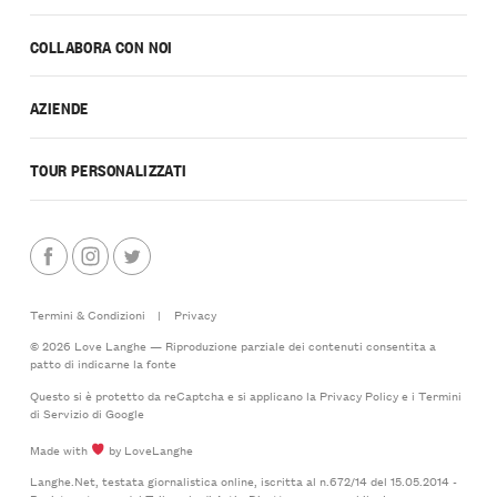
COLLABORA CON NOI
AZIENDE
TOUR PERSONALIZZATI
Termini & Condizioni
|
Privacy
© 2026 Love Langhe — Riproduzione parziale dei contenuti consentita a
patto di indicarne la fonte
Questo si è protetto da reCaptcha e si applicano la
Privacy Policy
e i
Termini
di Servizio
di Google
Made with
by LoveLanghe
Langhe.Net, testata giornalistica online, iscritta al n.672/14 del 15.05.2014 -