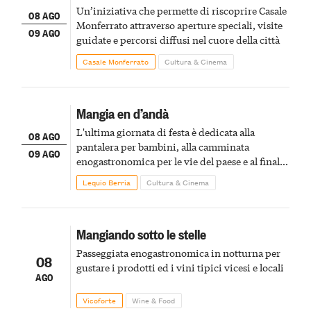
Un’iniziativa che permette di riscoprire Casale
08 AGO
Monferrato attraverso aperture speciali, visite
09 AGO
guidate e percorsi diffusi nel cuore della città
Casale Monferrato
Cultura & Cinema
Mangia en d’andà
L'ultima giornata di festa è dedicata alla
08 AGO
pantalera per bambini, alla camminata
09 AGO
enogastronomica per le vie del paese e al finale
pirotecnico
Lequio Berria
Cultura & Cinema
Mangiando sotto le stelle
Passeggiata enogastronomica in notturna per
08
gustare i prodotti ed i vini tipici vicesi e locali
AGO
Vicoforte
Wine & Food