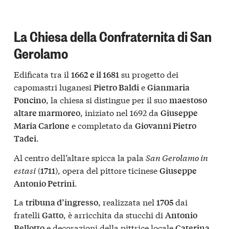
La Chiesa della Confraternita di San
Gerolamo
Edificata tra il
su progetto dei
1662 e il 1681
capomastri luganesi
e
Pietro Baldi
Gianmaria
, la chiesa si distingue per il suo
Poncino
maestoso
, iniziato nel 1692 da
altare marmoreo
Giuseppe
e completato da
Maria Carlone
Giovanni Pietro
.
Tadei
Al centro dell’altare spicca la pala
San Gerolamo in
estasi
(
), opera del pittore ticinese
1711
Giuseppe
.
Antonio Petrini
La
, realizzata nel
dai
tribuna d’ingresso
1705
fratelli
, è arricchita da stucchi di
Gatto
Antonio
e decorazioni della pittrice locale
Bellotto
Caterina