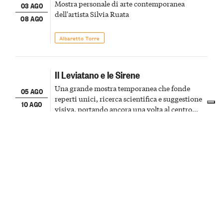
Mostra personale di arte contemporanea
03 AGO
dell'artista Silvia Ruata
08 AGO
Albaretto Torre
Il Leviatano e le Sirene
Una grande mostra temporanea che fonde
05 AGO
reperti unici, ricerca scientifica e suggestione
10 AGO
visiva, portando ancora una volta al centro
della scena le meraviglie del passato astigiano
Asti
Mostre
Tracce contemporanee
Mostra di pittura dell'artista Luca Olivero
07 AGO
17 AGO
Mango