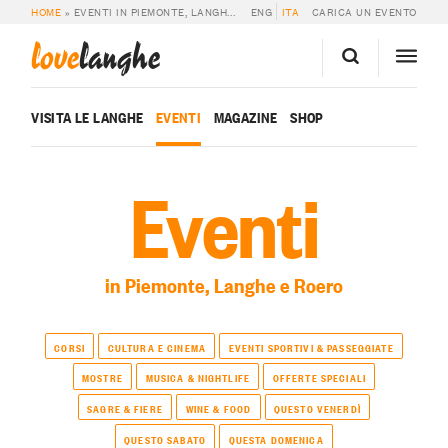
HOME
»
EVENTI IN PIEMONTE, LANGHE E ROERO
ENG
ITA
CARICA UN EVENTO
love
langhe
VISITA LE LANGHE
EVENTI
MAGAZINE
SHOP
Eventi
in Piemonte, Langhe e Roero
CORSI
CULTURA E CINEMA
EVENTI SPORTIVI & PASSEGGIATE
MOSTRE
MUSICA & NIGHTLIFE
OFFERTE SPECIALI
SAGRE & FIERE
WINE & FOOD
QUESTO VENERDÌ
QUESTO SABATO
QUESTA DOMENICA