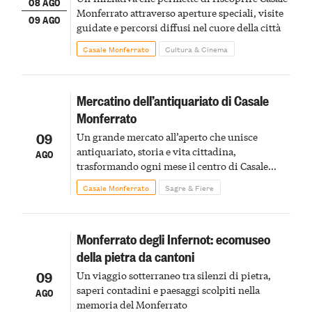
08 AGO
Monferrato attraverso aperture speciali, visite
09 AGO
guidate e percorsi diffusi nel cuore della città
Casale Monferrato
Cultura & Cinema
Mercatino dell’antiquariato di Casale
Monferrato
09
Un grande mercato all’aperto che unisce
antiquariato, storia e vita cittadina,
AGO
trasformando ogni mese il centro di Casale
Monferrato in un luogo di scoperta e racconto
Casale Monferrato
Sagre & Fiere
Monferrato degli Infernot: ecomuseo
della pietra da cantoni
09
Un viaggio sotterraneo tra silenzi di pietra,
saperi contadini e paesaggi scolpiti nella
AGO
memoria del Monferrato