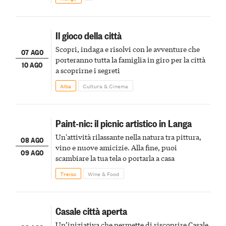
Il gioco della città
Scopri, indaga e risolvi con le avventure che
07 AGO
porteranno tutta la famiglia in giro per la città
10 AGO
a scoprirne i segreti
Alba
Cultura & Cinema
Paint-nic: il picnic artistico in Langa
Un'attività rilassante nella natura tra pittura,
08 AGO
vino e nuove amicizie. Alla fine, puoi
09 AGO
scambiare la tua tela o portarla a casa
Treiso
Wine & Food
Casale città aperta
Un’iniziativa che permette di riscoprire Casale