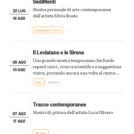
SediMenti
Mostra personale di arte contemporanea
22 LUG
dell'artista Silvia Ruata
16 AGO
Albaretto Torre
Il Leviatano e le Sirene
Una grande mostra temporanea che fonde
05 AGO
reperti unici, ricerca scientifica e suggestione
10 AGO
visiva, portando ancora una volta al centro
della scena le meraviglie del passato astigiano
Asti
Mostre
Tracce contemporanee
Mostra di pittura dell'artista Luca Olivero
07 AGO
17 AGO
Mango