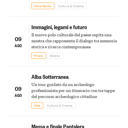
Cella Monte
Cultura & Cinema
Immagini, legami e futuro
Il nuovo polo culturale del paese ospita una
09
mostra che rappresenta il dialogo tra memoria
AGO
storica e ricerca contemporanea
Priero
Mostre
Alba Sotterranea
Un tour guidato da un archeologo
09
professionista per un itinerario con tre tappe
AGO
del percorso archeologico cittadino
Alba
Cultura & Cinema
Messa e finale Pantalera