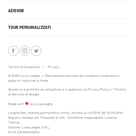
AZIENDE
TOUR PERSONALIZZATI
Termini & Condizioni
|
Privacy
© 2026 Love Langhe — Riproduzione parziale dei contenuti consentita a
patto di indicarne la fonte
Questo si è protetto da reCaptcha e si applicano la
Privacy Policy
e i
Termini
di Servizio
di Google
Made with
by LoveLanghe
Langhe.Net, testata giornalistica online, iscritta al n.672/14 del 15.05.2014 -
Registro stampa del Tribunale di Asti - Direttore responsabile: Lorenzo
Tablino.
Editore: LoveLanghe S.R.L.
P.IVA 03796440042