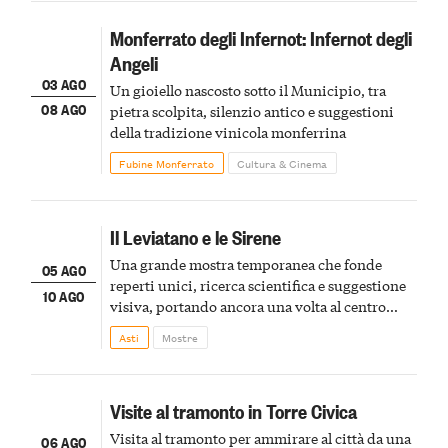
Monferrato degli Infernot: Infernot degli
Angeli
03 AGO
Un gioiello nascosto sotto il Municipio, tra
08 AGO
pietra scolpita, silenzio antico e suggestioni
della tradizione vinicola monferrina
Fubine Monferrato
Cultura & Cinema
Il Leviatano e le Sirene
Una grande mostra temporanea che fonde
05 AGO
reperti unici, ricerca scientifica e suggestione
10 AGO
visiva, portando ancora una volta al centro
della scena le meraviglie del passato astigiano
Asti
Mostre
Visite al tramonto in Torre Civica
Visita al tramonto per ammirare al città da una
06 AGO