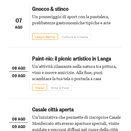
Gnocco & stinco
Un pomeriggio di sport con la pantalera,
07
prelibatezze gastronomiche tipiche e arte
AGO
Lequio Berria
Cultura & Cinema
Paint-nic: il picnic artistico in Langa
Un'attività rilassante nella natura tra pittura,
08 AGO
vino e nuove amicizie. Alla fine, puoi
09 AGO
scambiare la tua tela o portarla a casa
Treiso
Wine & Food
Casale città aperta
Un’iniziativa che permette di riscoprire Casale
08 AGO
Monferrato attraverso aperture speciali, visite
09 AGO
guidate e percorsi diffusi nel cuore della città