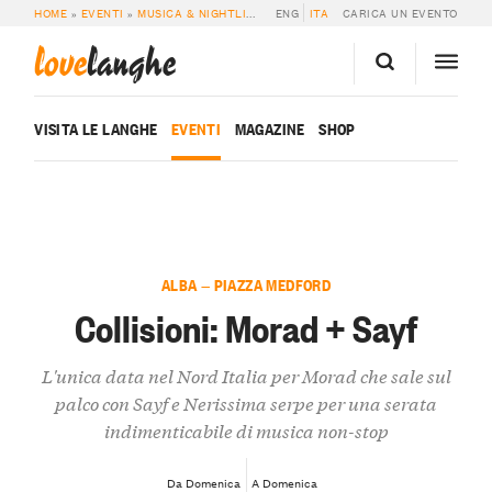
HOME
»
EVENTI
»
MUSICA & NIGHTLIFE
»
COLLISIONI: MORAD + SAYF
ENG
ITA
CARICA UN EVENTO
love
langhe
VISITA LE LANGHE
EVENTI
MAGAZINE
SHOP
ALBA — PIAZZA MEDFORD
Collisioni: Morad + Sayf
L'unica data nel Nord Italia per Morad che sale sul
palco con Sayf e Nerissima serpe per una serata
indimenticabile di musica non-stop
Da Domenica
A Domenica