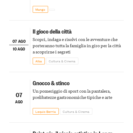
Mango
Il gioco della città
Scopri, indaga e risolvi con le avventure che
07 AGO
porteranno tutta la famiglia in giro per la città
10 AGO
a scoprirne i segreti
Alba
Cultura & Cinema
Gnocco & stinco
Un pomeriggio di sport con la pantalera,
07
prelibatezze gastronomiche tipiche e arte
AGO
Lequio Berria
Cultura & Cinema