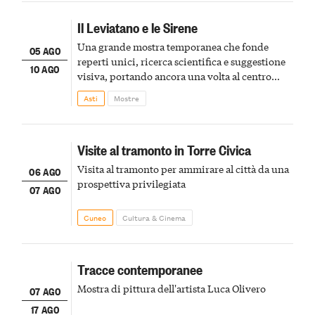
Il Leviatano e le Sirene
Una grande mostra temporanea che fonde
05 AGO
reperti unici, ricerca scientifica e suggestione
10 AGO
visiva, portando ancora una volta al centro
della scena le meraviglie del passato astigiano
Asti
Mostre
Visite al tramonto in Torre Civica
Visita al tramonto per ammirare al città da una
06 AGO
prospettiva privilegiata
07 AGO
Cuneo
Cultura & Cinema
Tracce contemporanee
Mostra di pittura dell'artista Luca Olivero
07 AGO
17 AGO