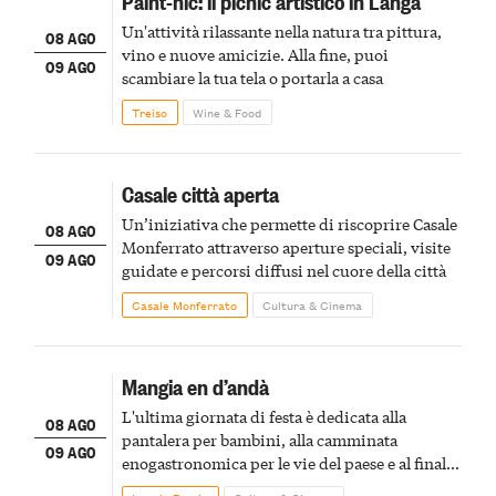
Paint-nic: il picnic artistico in Langa
Un'attività rilassante nella natura tra pittura,
08 AGO
vino e nuove amicizie. Alla fine, puoi
09 AGO
scambiare la tua tela o portarla a casa
Treiso
Wine & Food
Casale città aperta
Un’iniziativa che permette di riscoprire Casale
08 AGO
Monferrato attraverso aperture speciali, visite
09 AGO
guidate e percorsi diffusi nel cuore della città
Casale Monferrato
Cultura & Cinema
Mangia en d’andà
L'ultima giornata di festa è dedicata alla
08 AGO
pantalera per bambini, alla camminata
09 AGO
enogastronomica per le vie del paese e al finale
pirotecnico