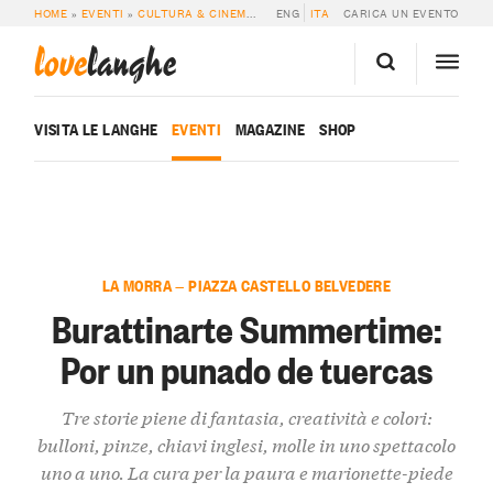
HOME
»
EVENTI
»
CULTURA & CINEMA
»
BURATTINARTE SUMMERTIME: POR U
ENG
ITA
CARICA UN EVENTO
love
langhe
VISITA LE LANGHE
EVENTI
MAGAZINE
SHOP
LA MORRA — PIAZZA CASTELLO BELVEDERE
Burattinarte Summertime:
Por un punado de tuercas
Tre storie piene di fantasia, creatività e colori:
bulloni, pinze, chiavi inglesi, molle in uno spettacolo
uno a uno. La cura per la paura e marionette-piede