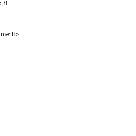
 il
l merito