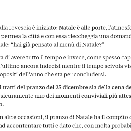
Natale è alle porte
alla rovescia è iniziato:
, l’atmosf
a permea la città e con essa rieccheggia una doman
iale: “hai già pensato al menù di Natale?”
a di avere tutto il tempo e invece, come spesso capi
ll’ultimo ancora indecisi mentre il tempo scivola vi
opositi dell’anno che sta per concludersi.
pranzo del 25 dicembre
cena de
i tratti del
sia della
momenti conviviali
più attes
è sicuramente uno dei
o
.
n altre occasioni, il pranzo di Natale ha il compito 
ad accontentare tutti
e dato che, con molta probabil