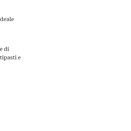
ideale
e di
tipasti e