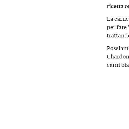
ricetta o
La carne
per fare
trattand
Possiamo
Chardon
carni bi