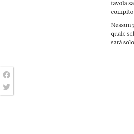
tavola sa
compito 
Nessun 
quale sc
sarà sol
Facebook
Twitter