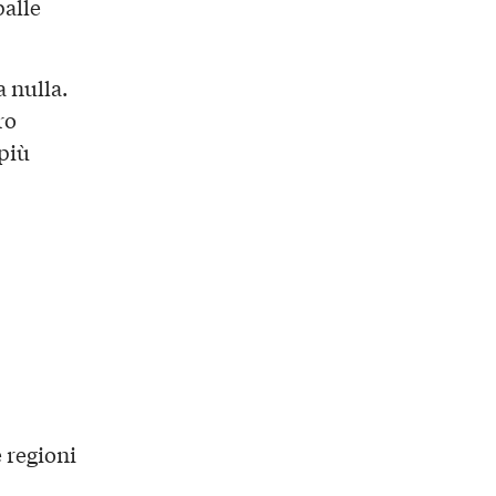
palle
a nulla.
ro
più
e regioni