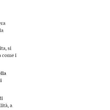
era
da
ta, si
a come i
lla
i
di
ità, a