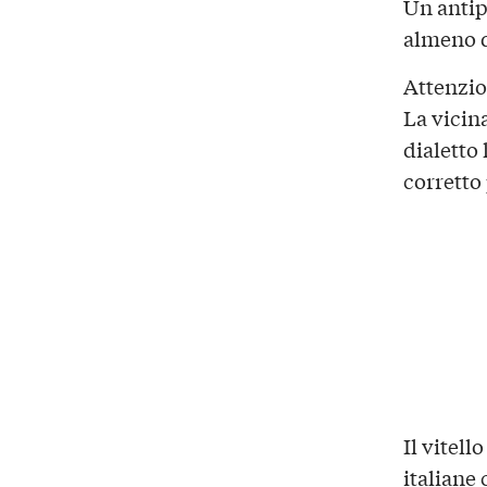
Un antip
almeno d
Attenzi
La vicin
dialetto
corretto 
Il vitell
italiane 