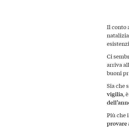
Il conto 
natalizi
esistenz
Ci sembr
arriva a
buoni pr
Sia che s
vigilia
, 
dell’ann
Più che i
provare 