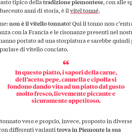
tradizione piemontese
asto tipico della
, con alle s
uecento anni di storia, è il
vitel tonné
.
non è il vitello tonnato
one:
! Qui il tonno non c’entr
anza con la Francia e le risonanze presenti nel nost
 hanno portato ad una storpiatura e sarebbe quindi 
parlare di vitello conciato.
In questo piatto, i
sapori della carne
,
dell’aceto, pepe, cannella e cipolla si
fondono dando vita ad un piatto dal gusto
molto fresco, lievemente piccante e
sicuramente appetitoso.
o tonnato vero e proprio, invece, proposto in divers
trova in Piemonte la sua
con differenti varianti