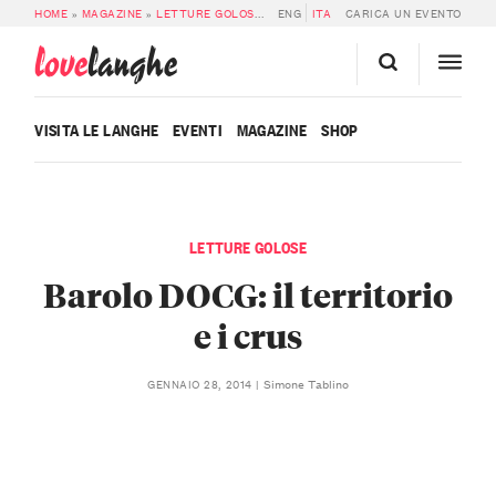
HOME
»
MAGAZINE
»
LETTURE GOLOSE
»
BAROLO DOCG: IL TERRITORIO E I C
ENG
ITA
CARICA UN EVENTO
love
langhe
VISITA LE LANGHE
EVENTI
MAGAZINE
SHOP
LETTURE GOLOSE
Barolo DOCG: il territorio
e i crus
Simone Tablino
GENNAIO 28, 2014