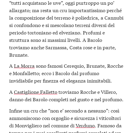
“tutti acquistano le uve”, oggi purtroppo un po’
allargato; ma resta un cru importantissimo perché
la composizione del terreno è poliedrica, a Cannubi
si confondono e si mescolano terreni diversi del
periodo tortoniano ed elveziano. Profumi e
struttura sono ai massimi livelli. A Barolo
troviamo anche Sarmassa, Costa rose e in parte,
Brunate.
A
La Morra
sono famosi Cerequio, Brunate, Rocche
e Monfalletto; ecco i Barolo dal profumo
invidiabile per finezza ed eleganza inimitabili.
A
Castiglione Falletto
troviamo Rocche e Villero,
danno dei Barolo completi nel gusto e nel profumo.
Infine un cru che “non e’ secondo a nessuno”: così
ammoniscono con orgoglio e sicurezza i viticoltori
di Monvigliero nel comune di
Verduno
. Famoso da
tempo per i suoi eccellenti profumi correlati ad un