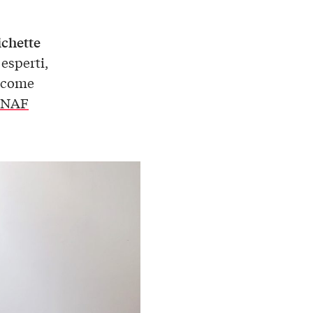
ichette
esperti,
i come
NAF