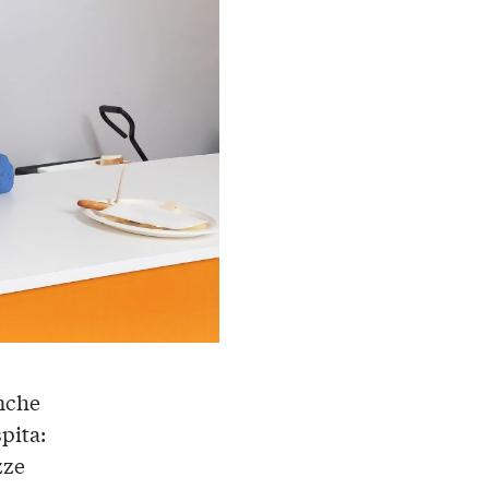
anche
spita:
zze