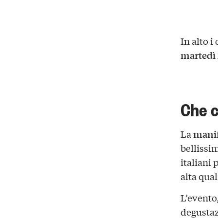
In alto i 
martedì 
Che 
mani
La
bellissim
italiani 
alta qual
L’evento
degusta