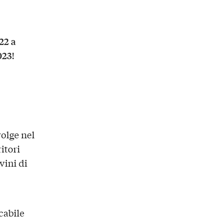
22 a
023
!
svolge nel
itori
vini di
cabile