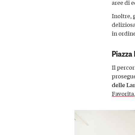
aree di 
Inoltre,
delizios
in ordin
Piazza
Il perco
prosegue
delle L
Favorita