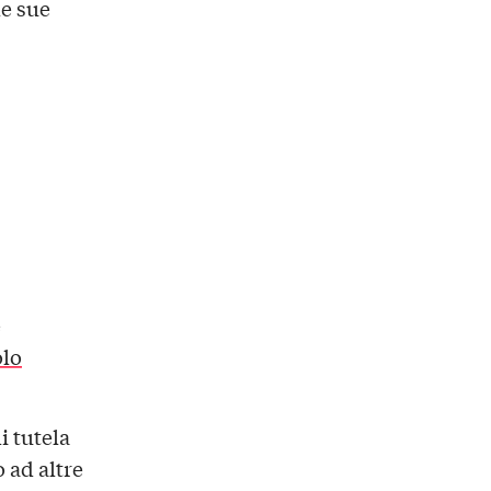
le sue
e
olo
i tutela
 ad altre