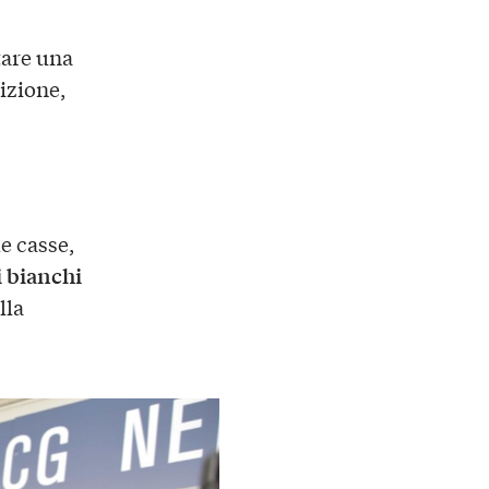
tare una
izione,
le casse,
i bianchi
lla