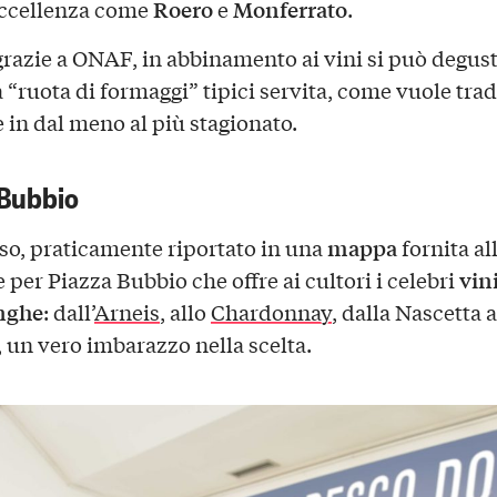
Roero
Monferrato
eccellenza come
e
.
 grazie a ONAF, in abbinamento ai vini si può degus
a “ruota di formaggi” tipici servita, come vuole trad
e in dal meno al più stagionato.
 Bubbio
mappa
rso, praticamente riportato in una
fornita al
vin
 per Piazza Bubbio che offre ai cultori i celebri
anghe
: dall’
Arneis
, allo
Chardonnay
, dalla Nascetta a
, un vero imbarazzo nella scelta.