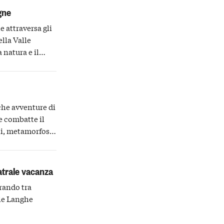
gne
e attraversa gli
lla Valle
 natura e il
a
che avventure di
e combatte il
ni, metamorfosi
atrale vacanza
rando tra
lle Langhe