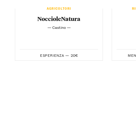
AGRICOLTORI
R
NoccioleNatura
— Castino —
ESPERIENZA —
20€
MEN