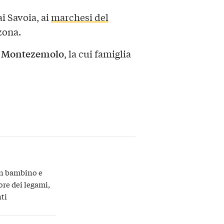
ai Savoia, ai
marchesi del
zona.
i Montezemolo
, la cui famiglia
un bambino e
ore dei legami,
ti