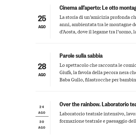
Cinema all’aperto: Le otto monta
25
La storia di un’amicizia profonda ch
anni, ambientata tra le montagne de
AGO
d’Aosta, dove il legame tra l’uomo, la
luogo d’origine diventa protagonist
Parole sulla sabbia
28
Lo spettacolo che racconta le comi
Giufà, la favola della pecora nera ch
AGO
Baba Gullo, filastrocche per bambi
latine o miti orientali
Over the rainbow. Laboratorio te
24
AGO
Laboratorio teatrale intensivo, lavo
formazione teatrale e paesaggio de
30
AGO