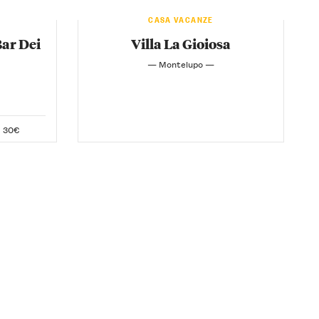
CASA VACANZE
Bar Dei
Villa La Gioiosa
— Montelupo —
30€